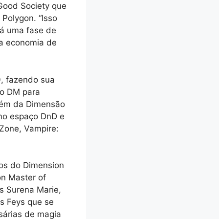
Good Society que
 Polygon. “Isso
Há uma fase de
ma economia de
, fazendo sua
mo DM para
Além da Dimensão
 no espaço DnD e
 Zone, Vampire:
nos do Dimension
on Master of
s Surena Marie,
s Feys que se
sárias de magia