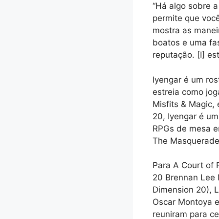
“Há algo sobre 
permite que você 
mostra as manei
boatos e uma fa
reputação. [I] est
Iyengar é um ro
estreia como jog
Misfits & Magic
20, Iyengar é um
RPGs de mesa em 
The Masquerade 
Para A Court of 
20 Brennan Lee M
Dimension 20), 
Oscar Montoya e 
reuniram para c