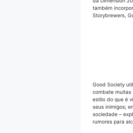
da Dimension 20,
também incorpor
Storybrewers, G
Good Society ut
combate muitas 
estilo do que é
seus inimigos; e
sociedade – expl
rumores para alc