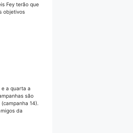
is Fey terão que
 objetivos
 e a quarta a
 campanhas são
n (campanha 14).
amigos da