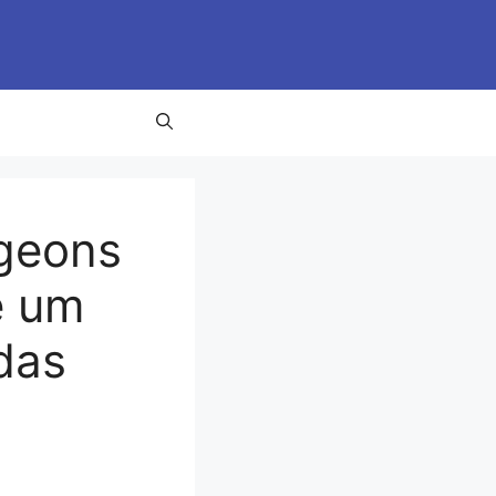
geons
é um
das