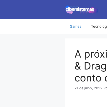
Pular
para
o
conteúdo
Games
Tecnolog
A pró
& Drag
conto 
21 de julho, 2022
P