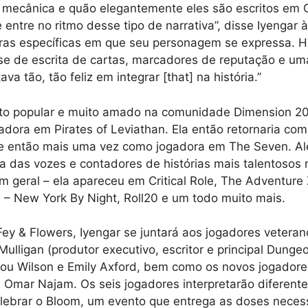
a mecânica e quão elegantemente eles são escritos em 
entre no ritmo desse tipo de narrativa”, disse Iyengar à
ras específicas em que seu personagem se expressa. 
se de escrita de cartas, marcadores de reputação e u
ava tão, tão feliz em integrar [that] na história.”
sto popular e muito amado na comunidade Dimension 20
adora em Pirates of Leviathan. Ela então retornaria co
, e então mais uma vez como jogadora em The Seven. 
a das vozes e contadores de histórias mais talentosos
geral – ela apareceu em Critical Role, The Adventure
– New York By Night, Roll20 e um todo muito mais.
Fey & Flowers, Iyengar se juntará aos jogadores vetera
ulligan (produtor executivo, escritor e principal Dunge
Lou Wilson e Emily Axford, bem como os novos jogadore
Omar Najam. Os seis jogadores interpretarão diferente
elebrar o Bloom, um evento que entrega as doses neces