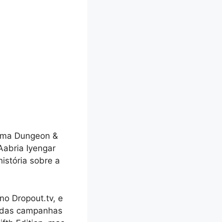
rama Dungeon &
abria Iyengar
stória sobre a
no Dropout.tv, e
a das campanhas