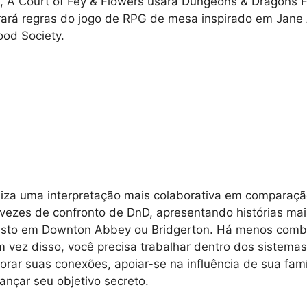
 A Court of Fey & Flowers usará Dungeons & Dragons Fi
ará regras do jogo de RPG de mesa inspirado em Jane
ood Society.
iliza uma interpretação mais colaborativa em comparaç
vezes de confronto de DnD, apresentando histórias ma
 visto em Downton Abbey ou Bridgerton. Há menos comba
m vez disso, você precisa trabalhar dentro dos sistemas
orar suas conexões, apoiar-se na influência de sua famíl
ançar seu objetivo secreto.