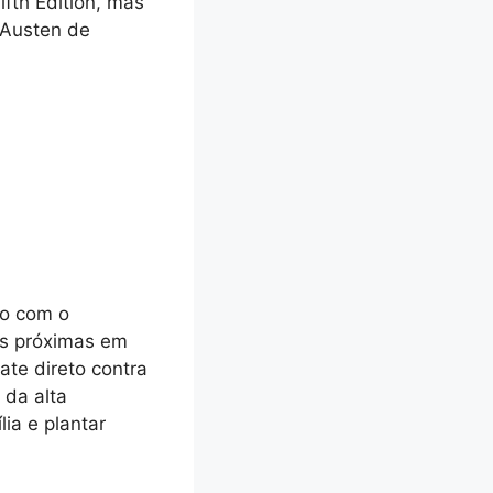
fth Edition, mas
 Austen de
ão com o
is próximas em
te direto contra
 da alta
ia e plantar