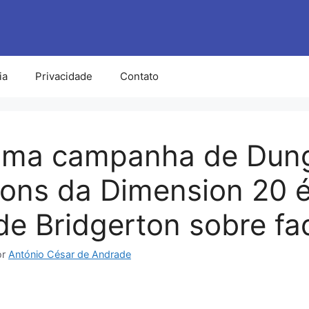
ia
Privacidade
Contato
xima campanha de Dun
ons da Dimension 20 
de Bridgerton sobre fa
or
António César de Andrade