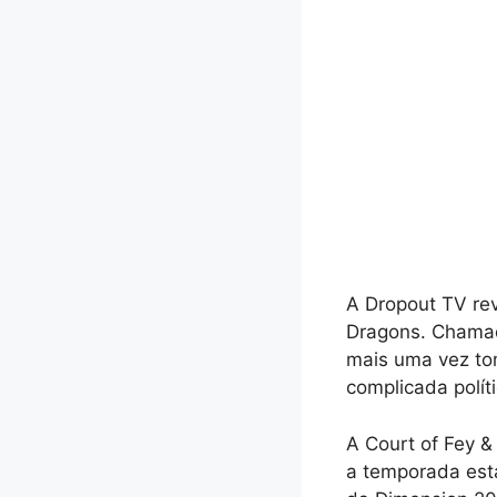
A Dropout TV re
Dragons. Chamad
mais uma vez to
complicada polít
A Court of Fey &
a temporada est