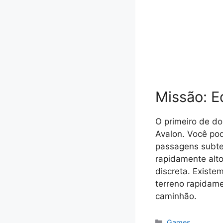
Missão: 
O primeiro de d
Avalon. Você pod
passagens subter
rapidamente alt
discreta. Existem
terreno rapidame
caminhão.
Categorias
Games