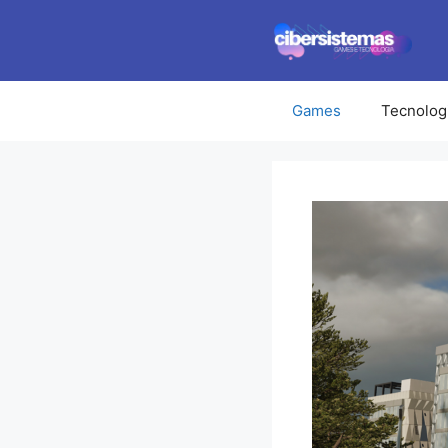
Pular
para
o
conteúdo
Games
Tecnolog