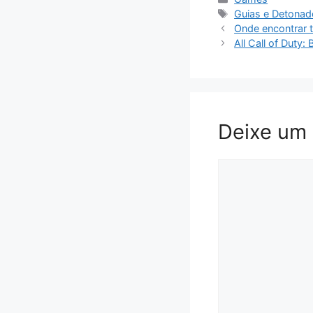
Tags
Guias e Detona
Onde encontrar 
All Call of Duty
Deixe um
Comentário