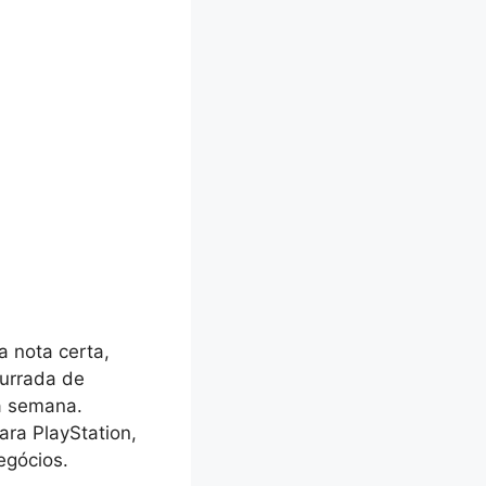
 nota certa,
urrada de
a semana.
ra PlayStation,
egócios.