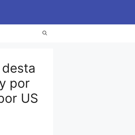
 desta
y por
por US