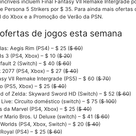
incríveis ​​incluem Final Fantasy VII Remake Intergrade 
 e Persona 5 Strikers por $ 35. Para ainda mais ofertas 
l do Xbox e a Promoção de Verão da PSN.
ofertas de jogos esta semana
las: Aegis Rim (PS4) – $ 25 (
$ 60
)
s 3 (PS4, Xbox) – $ 10 (
$ 20
)
fault 2 (Switch) – $ 40 (
$ 60
)
 2077 (PS4, Xbox) – $ 27 (
$ 40
)
asy VII Remake Intergrade (PS5) – $ 60 (
$ 70
)
 (PS5, Xbox) – $ 25 (
$ 40
)
d of Zelda: Skyward Sword HD (Switch) – $ 52 (
$ 60
)
 Live: Circuito doméstico (switch) – $ 75 (
$ 100
)
 da Marvel (PS4, Xbox) – $ 25 (
$ 40
)
 Mario Bros. U Deluxe (switch) – $ 41 (
$ 60
)
Worlds (PS4, Xbox, Switch) – $ 20 (
$ 40
)
Royal (PS4) – $ 25 (
$ 60
)