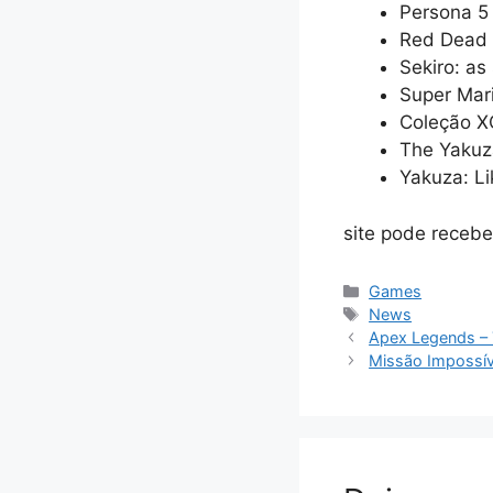
Persona 5 
Red Dead 
Sekiro: a
Super Mari
Coleção XC
The Yakuza
Yakuza: Li
site pode recebe
Categorias
Games
Tags
News
Apex Legends – T
Missão Impossíve