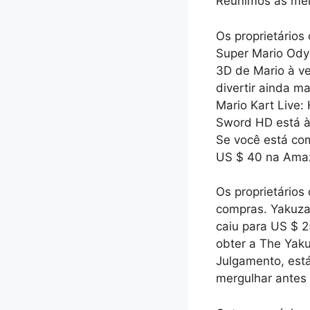
Reunimos as mel
Os proprietário
Super Mario Ody
3D de Mario à ve
divertir ainda m
Mario Kart Live:
Sword HD está à 
Se você está co
US $ 40 na Ama
Os proprietários
compras. Yakuza:
caiu para US $ 
obter a The Yaku
Julgamento, est
mergulhar antes