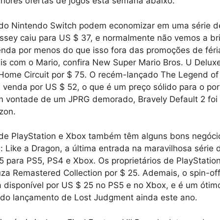
hores ofertas de jogos esta semana abaixo.
s do Nintendo Switch podem economizar em uma série de
ssey caiu para US $ 37, e normalmente não vemos a bri
nda por menos do que isso fora das promoções de féri
ais com o Mario, confira New Super Mario Bros. U Deluxe
 Home Circuit por $ 75. O recém-lançado The Legend o
venda por US $ 52, o que é um preço sólido para o por
m vontade de um JPRG demorado, Bravely Default 2 foi
zon.
 de PlayStation e Xbox também têm alguns bons negóci
 Like a Dragon, a última entrada na maravilhosa série
25 para PS5, PS4 e Xbox. Os proprietários de PlayStat
za Remastered Collection por $ 25. Ademais, o spin-of
á disponível por US $ 25 no PS5 e no Xbox, e é um óti
 do lançamento de Lost Judgment ainda este ano.