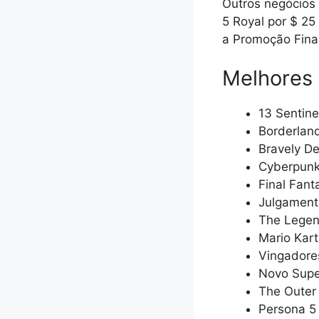
Outros negócios 
5 Royal por $ 25
a Promoção Fina
Melhores 
13 Sentine
Borderland
Bravely De
Cyberpunk
Final Fant
Julgamento
The Legen
Mario Kart
Vingadores
Novo Super
The Outer 
Persona 5 