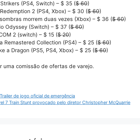
Strikers (PS4, Switch) – $ 35 (
$ 60
)
Redemption 2 (PS4, Xbox) – $ 30 (
$ 60
)
s sombras morrem duas vezes (Xbox) – $ 36 (
$ 60
)
o Odyssey (Switch) – $ 37 (
$ 60
)
OM 2 (switch) – $ 15 (
$ 20
)
 Remastered Collection (PS4) – $ 25 (
$ 60
)
ke a Dragon (PS5, PS4, Xbox) – $ 25 (
$ 60
)
r uma comissão de ofertas de varejo.
railer de jogo oficial de emergência
l 7 Train Stunt provocado pelo diretor Christopher McQuarrie