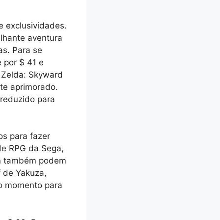
 exclusividades.
lhante aventura
as. Para se
 por $ 41 e
f Zelda: Skyward
te aprimorado.
 reduzido para
os para fazer
 de RPG da Sega,
ion também podem
f de Yakuza,
mo momento para