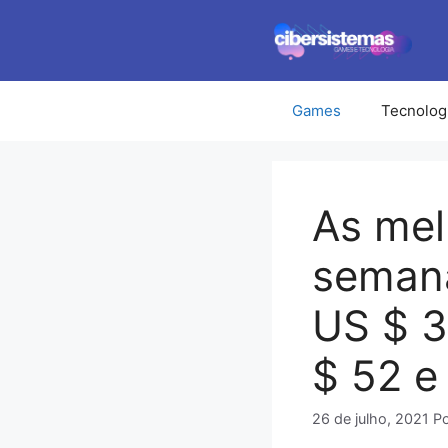
Pular
para
o
conteúdo
Games
Tecnolog
As mel
semana
US $ 3
$ 52 e
26 de julho, 2021
P