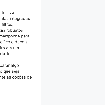
te, isso
entas integradas
filtros,
tas robustos
smartphone para
cífico e depois
eiro em um
dá-lo.
parar algo
go que seja
nte as opções de