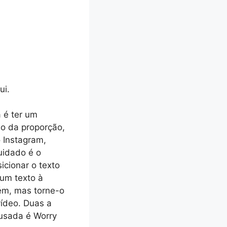
ui.
 é ter um
o da proporção,
 Instagram,
uidado é o
icionar o texto
 um texto à
ém, mas torne-o
vídeo. Duas a
 usada é Worry