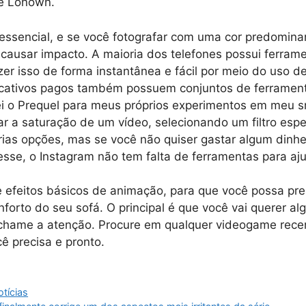
de Lonown.
ssencial, e se você fotografar com uma cor predominan
ausar impacto. A maioria dos telefones possui ferram
er isso de forma instantânea e fácil por meio do uso de 
icativos pagos também possuem conjuntos de ferramen
sei o Prequel para meus próprios experimentos em meu 
r a saturação de um vídeo, selecionando um filtro espe
ias opções, mas se você não quiser gastar algum dinh
se, o Instagram não tem falta de ferramentas para aju
o e efeitos básicos de animação, para que você possa pre
nforto do seu sofá. O principal é que você vai querer al
chame a atenção. Procure em qualquer videogame rece
 precisa e pronto.
tícias