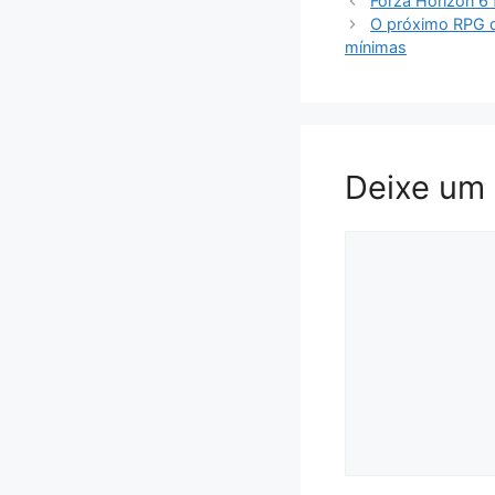
Forza Horizon 6 
O próximo RPG d
mínimas
Deixe um
Comentário