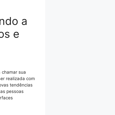
ndo a
os e
a chamar sua
er realizada com
ovas tendências
 as pessoas
rfaces