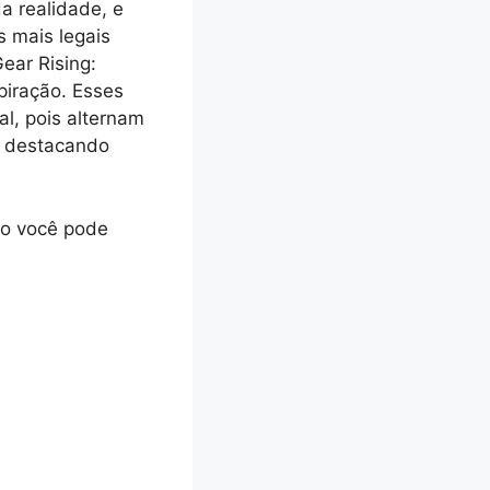
a realidade, e
s mais legais
ear Rising:
piração. Esses
l, pois alternam
, destacando
mo você pode