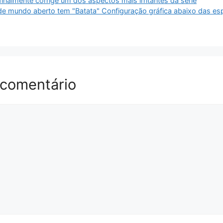
finalmente corrige um dos aspectos mais irritantes da série
e mundo aberto tem "Batata" Configuração gráfica abaixo das es
 comentário