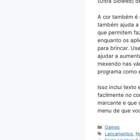
(Ultra Slowed) 
A cor também é e
também ajuda a c
que permitem faz
enquanto os apl
para brincar. U
ajudar a aumenta
mexendo nas vár
programa como es
Isso inclui text
facilmente no co
marcante e que 
menu de que você
Categorias
Games
Tags
Lançamentos
,
No