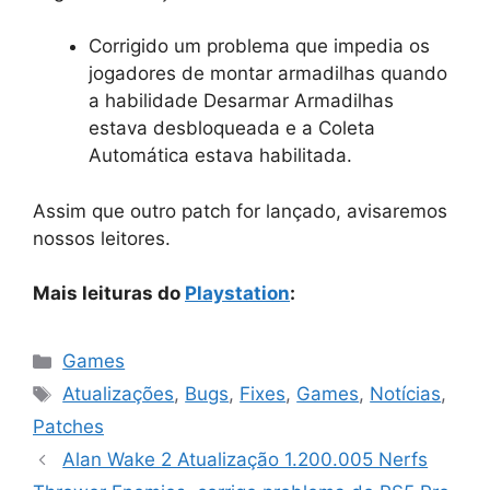
Corrigido um problema que impedia os
jogadores de montar armadilhas quando
a habilidade Desarmar Armadilhas
estava desbloqueada e a Coleta
Automática estava habilitada.
Assim que outro patch for lançado, avisaremos
nossos leitores.
Mais leituras do
Playstation
:
Categorias
Games
Tags
Atualizações
,
Bugs
,
Fixes
,
Games
,
Notícias
,
Patches
Alan Wake 2 Atualização 1.200.005 Nerfs