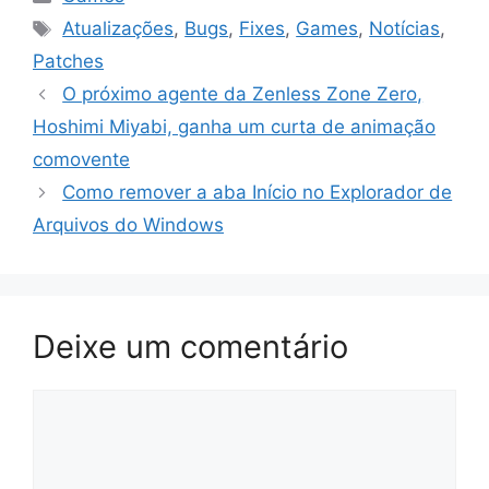
Tags
Atualizações
,
Bugs
,
Fixes
,
Games
,
Notícias
,
Patches
O próximo agente da Zenless Zone Zero,
Hoshimi Miyabi, ganha um curta de animação
comovente
Como remover a aba Início no Explorador de
Arquivos do Windows
Deixe um comentário
Comentário