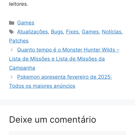
leitores.
Categorias
Games
Tags
Atualizações
,
Bugs
,
Fixes
,
Games
,
Notícias
,
Patches
Quanto tempo é o Monster Hunter Wilds –
Lista de Missões e Lista de Missões da
Campanha
Pokemon apresenta fevereiro de 2025:
Todos os maiores anúncios
Deixe um comentário
Comentário