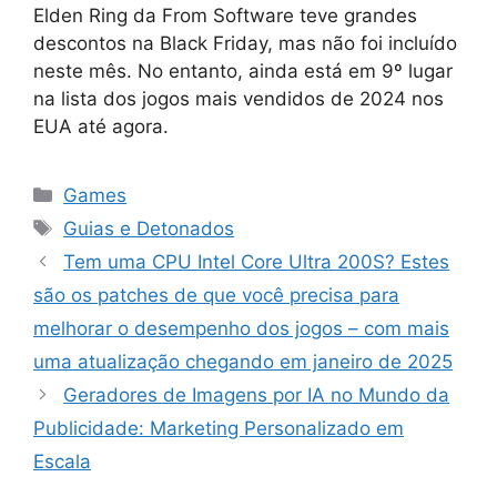
Elden Ring da From Software teve grandes
descontos na Black Friday, mas não foi incluído
neste mês. No entanto, ainda está em 9º lugar
na lista dos jogos mais vendidos de 2024 nos
EUA até agora.
Categorias
Games
Tags
Guias e Detonados
Tem uma CPU Intel Core Ultra 200S? Estes
são os patches de que você precisa para
melhorar o desempenho dos jogos – com mais
uma atualização chegando em janeiro de 2025
Geradores de Imagens por IA no Mundo da
Publicidade: Marketing Personalizado em
Escala