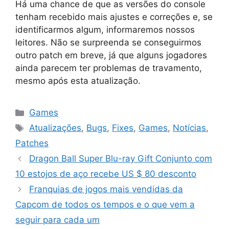
Há uma chance de que as versões do console
tenham recebido mais ajustes e correções e, se
identificarmos algum, informaremos nossos
leitores. Não se surpreenda se conseguirmos
outro patch em breve, já que alguns jogadores
ainda parecem ter problemas de travamento,
mesmo após esta atualização.
Categorias
Games
Tags
Atualizações
,
Bugs
,
Fixes
,
Games
,
Notícias
,
Patches
Dragon Ball Super Blu-ray Gift Conjunto com
10 estojos de aço recebe US $ 80 desconto
Franquias de jogos mais vendidas da
Capcom de todos os tempos e o que vem a
seguir para cada um