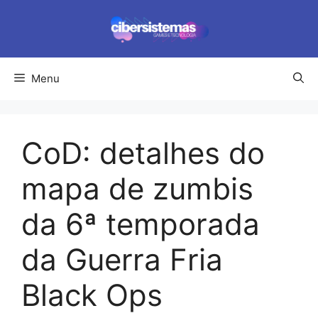
Pular
para
o
conteúdo
Menu
CoD: detalhes do
mapa de zumbis
da 6ª temporada
da Guerra Fria
Black Ops