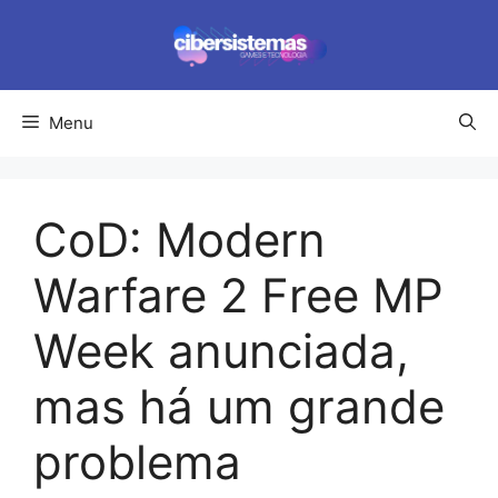
Pular
para
o
conteúdo
Menu
CoD: Modern
Warfare 2 Free MP
Week anunciada,
mas há um grande
problema