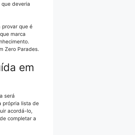
a que deveria
a provar que é
, que marca
onhecimento.
em Zero Parades.
uída em
a será
própria lista de
uir acordá-lo,
de completar a