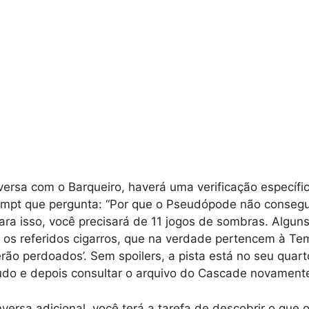
ersa com o Barqueiro, haverá uma verificação específi
ompt que pergunta: “Por que o Pseudópode não consegu
a isso, você precisará de 11 jogos de sombras. Algun
 os referidos cigarros, que na verdade pertencem à Temp
erão perdoados’. Sem spoilers, a pista está no seu quart
udo e depois consultar o arquivo do Cascade novament
ersa adicional, você terá a tarefa de descobrir o que