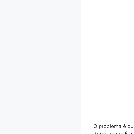
O problema é que
doppelgang. É u