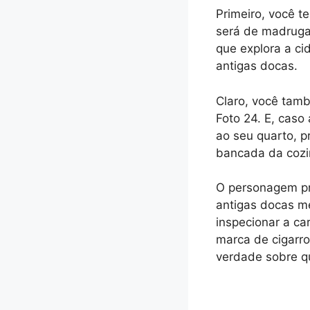
Primeiro, você t
será de madruga
que explora a cid
antigas docas.
Claro, você tam
Foto 24. E, caso 
ao seu quarto, 
bancada da cozi
O personagem pri
antigas docas me
inspecionar a ca
marca de cigarro
verdade sobre q