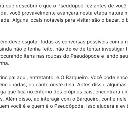
erá que descobrir o que o Pseudopod fez antes de você
da, você provavelmente avançará nesta etapa natural
ade. Alguns locais notáveis ​​para visitar são o bazar, o b
bém deve esgotar todas as conversas possíveis com a r
ainda não o tenha feito, não deixe de tentar investigar 
procurando itens nas roupas do Pseudópode e lendo seu
nha.
ncipal aqui, entretanto, é O Barqueiro. Você pode enco
ncionadas, no canto oeste dela. Antes disso, algumas 
rga que fica no entorno dos próprios cais, encontrará 
s. Além disso, ao interagir com o Barqueiro, confie nele
uem você é e quem é o Pseudópode. Isso ajudará a evit