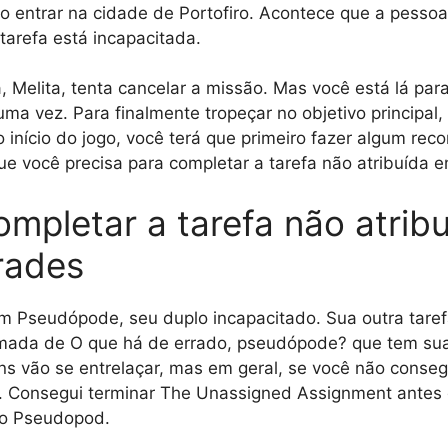
 ao entrar na cidade de Portofiro. Acontece que a pesso
 tarefa está incapacitada.
, Melita, tenta cancelar a missão. Mas você está lá par
ma vez. Para finalmente tropeçar no objetivo principal
 início do jogo, você terá que primeiro fazer algum rec
ue você precisa para completar a tarefa não atribuída 
mpletar a tarefa não atrib
rades
 Pseudópode, seu duplo incapacitado. Sua outra taref
mada de O que há de errado, pseudópode? que tem sua 
ns vão se entrelaçar, mas em geral, se você não conseg
. Consegui terminar The Unassigned Assignment antes 
io Pseudopod.