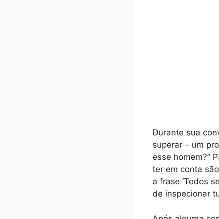
Durante sua conv
superar – um pr
esse homem?” Par
ter em conta são
a frase ‘Todos s
de inspecionar t
Após alguma conv