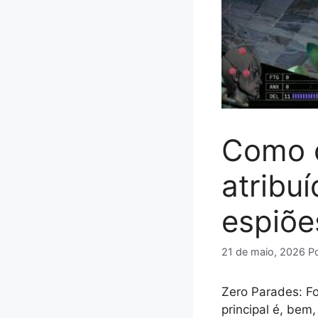
Como c
atribu
espiõe
21 de maio, 2026
P
Zero Parades: F
principal é, bem