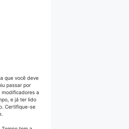
ca que você deve
iu passar por
s modificadores a
o, e já ter lido
o. Certifique-se
e.
 o Tempo tem a