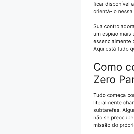
ficar disponível
orientá-lo nessa
Sua controladora
um espião mais u
essencialmente o
Aqui está tudo q
Como co
Zero Pa
Tudo começa com
literalmente cha
subtarefas. Algu
não se preocupe
missão do própr