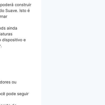
poderá construir
do Suave. Isto é
rnar
ods ainda
iaturas
 dispositivo e
r
.
adores ou
ocê pode seguir