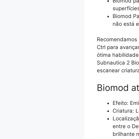
Biomod pa
superfície
Biomod Pa
não está 
Recomendamos Da
Ctrl para avança
ótima habilidade
Subnautica 2 Bi
escanear criatur
Biomod at
Efeito: Em
Criatura: 
Localizaçã
entre o De
brilhante 