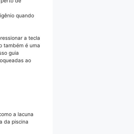
 perto de
xigênio quando
essionar a tecla
nio também é uma
sso guia
loqueadas ao
 como a lacuna
a da piscina