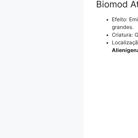
Biomod At
Efeito: Em
grandes.
Criatura: 
Localizaçã
Alienígen