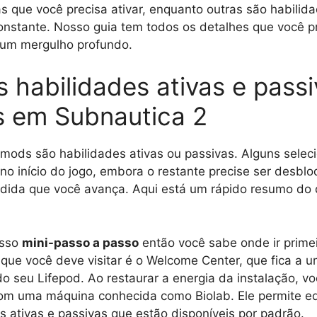
as que você precisa ativar, enquanto outras são habilid
onstante. Nosso guia tem todos os detalhes que você p
 um mergulho profundo.
 habilidades ativas e pass
 em Subnautica 2
mods são habilidades ativas ou passivas. Alguns selec
no início do jogo, embora o restante precise ser desbl
edida que você avança. Aqui está um rápido resumo do
osso
mini-passo a passo
então você sabe onde ir primei
 que você deve visitar é o Welcome Center, que fica a 
do seu Lifepod. Ao restaurar a energia da instalação, v
com uma máquina conhecida como Biolab. Ele permite e
s ativas e passivas que estão disponíveis por padrão.