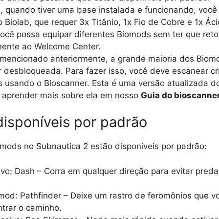
, quando tiver uma base instalada e funcionando, você 
o Biolab, que requer 3x Titânio, 1x Fio de Cobre e 1x Áci
ocê possa equipar diferentes Biomods sem ter que reto
mente ao Welcome Center.
mencionado anteriormente, a grande maioria dos Biom
r desbloqueada. Para fazer isso, você deve escanear cr
s usando o Bioscanner. Esta é uma versão atualizada do
 aprender mais sobre ela em nosso
Guia do bioscanne
isponíveis por padrão
mods no Subnautica 2 estão disponíveis por padrão:
vo: Dash – Corra em qualquer direção para evitar pred
mod: Pathfinder – Deixe um rastro de feromônios que v
trar o caminho.