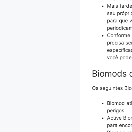
Mais tarde
seu própri
para que v
periodica
Conforme 
precisa se
específica
você pode
Biomods d
Os seguintes Bio
Biomod ati
perigos.
Active Bio
para encon