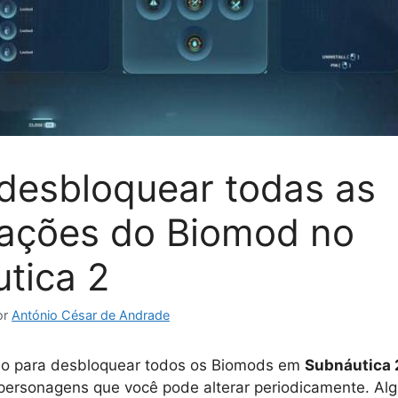
esbloquear todas as
zações do Biomod no
tica 2
or
António César de Andrade
so para desbloquear todos os Biomods em
Subnáutica 
 personagens que você pode alterar periodicamente. Al