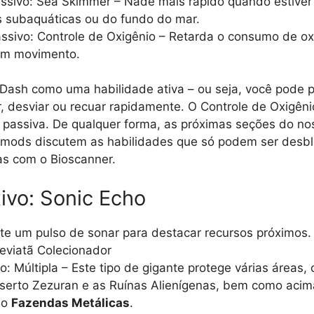
ssivo: Sea Skimmer – Nade mais rápido quando estiver
s subaquáticas ou do fundo do mar.
ssivo: Controle de Oxigênio – Retarda o consumo de o
em movimento.
sh como uma habilidade ativa – ou seja, você pode pr
r, desviar ou recuar rapidamente. O Controle de Oxigê
 passiva. De qualquer forma, as próximas seções do no
omods discutem as habilidades que só podem ser desb
as com o Bioscanner.
ivo: Sonic Echo
ite um pulso de sonar para destacar recursos próximos.
Leviatã Colecionador
o: Múltipla – Este tipo de gigante protege várias áreas,
serto Zezuran e as Ruínas Alienígenas, bem como acim
no
Fazendas Metálicas
.