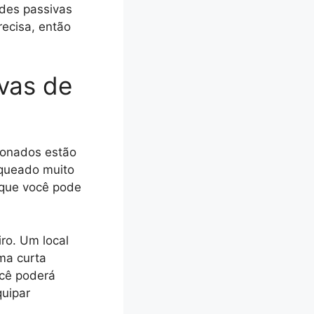
ades passivas
recisa, então
ivas de
ionados estão
oqueado muito
 que você pode
ro. Um local
uma curta
ocê poderá
quipar