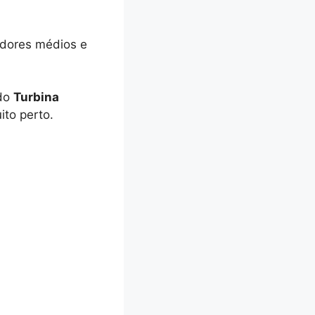
adores médios e
 do
Turbina
ito perto.