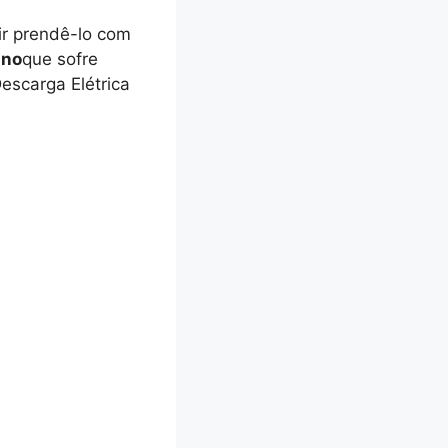
ir prendê-lo com
ino
que sofre
escarga Elétrica