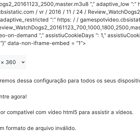
s2_20161123_2500,master.m3u8 “,” adaptive_low “:” ht
sistatic.com / vr / 2016 / 11 / 24 / Review_WatchDog
adaptive_restricted “:” https: / / gamespotvideo.cbsistat
/Review_WatchDogs2_20161123_700,1000,1800,2500,mast
deo-on-demand “,” assistiuCookieDays “: 1,” assistiuCoo
 “}” data-non-iframe-embed = “1”>
remos dessa configuração para todos os seus dispositi
ntre agora!
 compatível com vídeo html5 para assistir a vídeos.
m formato de arquivo inválido.