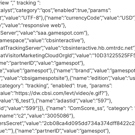
w “,” tracking “:
alyst”,”category”:”qos”,”enabled”:true,”params”:
t”,”value”:”UTF-8″},{“name”:”currencyCode”,”value”:”USD”
”,”value”:”responsive web”},
gServer”,”value”:”saa.gamespot.com”},
amespace”,”value”:”cbsinteractive”},
atTrackingServer”,”value”:”cbsinteractive.hb.omtrdc.net”
eatVisitorMarketingCloudOrgId”,”value”:”10D3122552
e”:”partnerID”,”value”:”gamespot”},
e”,”value”:”gamespot”},{“name”:”brand”,”value”:”gamespot
,”value”:”cbsigamespotsite”},{“name”:”edition”,”value”:”us
category”: “tracking”, “enabled”: true, “params”:
value”:”https://dw.cbsi.com/levt/video/e.gif?”},
value”:”6_test”},{“name”:”adastid”,”value”:”597″},
”,”value”:”599″}]}, {“name”: “ComScore_ss”, “category”: 
“name”:”c2″,”value”:”3005086″},
hersSecret”,”value”:”2cb08ca4d095dd734a374dff8422c2
ue”:””},{“name”:”partnerID”,”value”:”gamespot”},