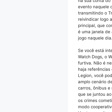
na sua conta do U
evento naquele d
transmitindo o T
reivindicar logo
principal, que co
é uma janela de 
jogo naquele dia
Se você está in
Watch Dogs, o W
furtiva. Não é n
haja referências
Legion, você po
amplo cenário d
carros, ônibus 
que se juntou ao
os crimes comet
modo cooperativ