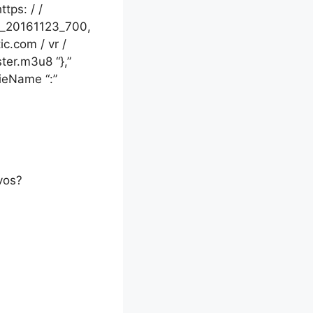
tps: / /
s2_20161123_700,
ic.com / vr /
er.m3u8 “},”
kieName “:”
vos?