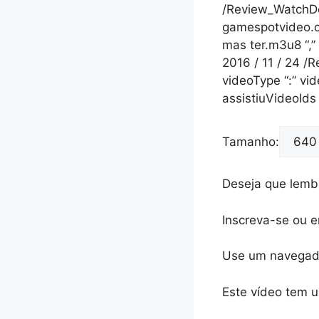
/Review_WatchDog
gamespotvideo.cb
mas ter.m3u8 “,” 
2016 / 11 / 24 
videoType “:” vi
assistiuVideoIds
Tamanho:
Deseja que lemb
Inscreva-se ou e
Use um navegador
Este vídeo tem u