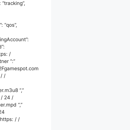
 “tracking”,
: “qos”,
ingAccount”:
”:
ps: /
ner “:”
 2Fgamespot.com
/ /
.m3u8 “,”
/ 24 /
r.mpd “,”
 24
ttps: / /