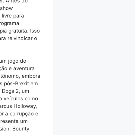
er. Antes do
é-show
livre para
programa
ia gratuita. Isso
a reivindicar o
um jogo do
ção e aventura
 autônomo, embora
es pós-Brexit em
h Dogs 2, um
o veículos como
arcus Holloway,
or a corrupção e
presenta um
sion, Bounty