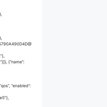
},
},
5FF5790A490D4D@
”},
”}]}, {“name”:
“qos”, “enabled”:
e5″},