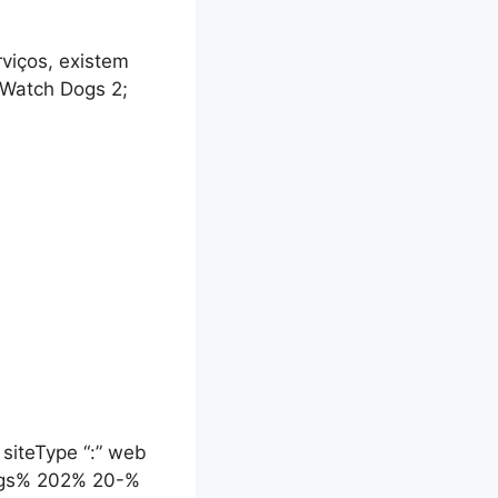
rviços, existem
 Watch Dogs 2;
” siteType “:” web
0Dogs% 202% 20-%