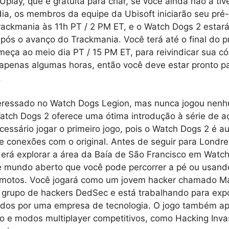
play, que é gratuita para criar, se você ainda não a tiv
ia, os membros da equipe da Ubisoft iniciarão seu pr
rackmania às 11h PT / 2 PM ET, e o Watch Dogs 2 estará 
 após o avanço do Trackmania. Você terá até o final do 
meça ao meio dia PT / 15 PM ET, para reivindicar sua cóp
apenas algumas horas, então você deve estar pronto par
.
teressado no Watch Dogs Legion, mas nunca jogou nenh
atch Dogs 2 oferece uma ótima introdução à série de a
ecessário jogar o primeiro jogo, pois o Watch Dogs 2 é
 e conexões com o original. Antes de seguir para Londr
derá explorar a área da Baía de São Francisco em Watc
e mundo aberto que você pode percorrer a pé ou usand
e motos. Você jogará como um jovem hacker chamado M
 grupo de hackers DedSec e está trabalhando para exp
idos por uma empresa de tecnologia. O jogo também a
o e modos multiplayer competitivos, como Hacking Inva