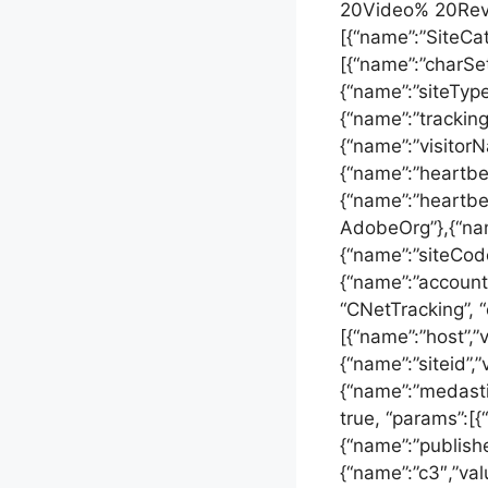
20Video% 20Revie
[{“name”:”SiteCat
[{“name”:”charSe
{“name”:”siteType
{“name”:”trackin
{“name”:”visitorN
{“name”:”heartbe
{“name”:”heartb
AdobeOrg”},{“nam
{“name”:”siteCod
{“name”:”account”
“CNetTracking”, “
[{“name”:”host”,”
{“name”:”siteid”,”
{“name”:”medastid
true, “params”:[{
{“name”:”publis
{“name”:”c3″,”val