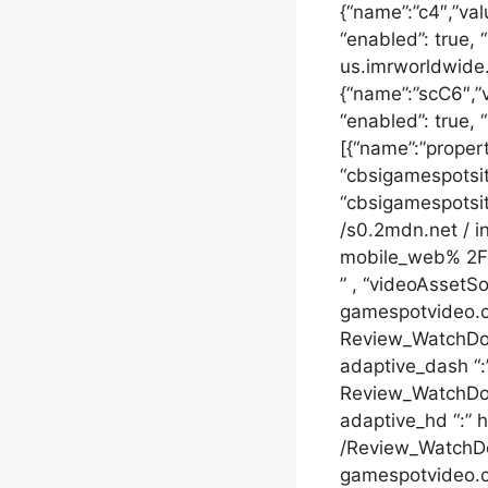
{“name”:”c4″,”val
“enabled”: true, 
us.imrworldwide.
{“name”:”scC6″,”v
“enabled”: true, 
[{“name”:”prope
“cbsigamespotsit
“cbsigamespotsite
/s0.2mdn.net / in
mobile_web% 2Fg
” , “videoAssetSo
gamespotvideo.cbs
Review_WatchDo
adaptive_dash “:”
Review_WatchDog
adaptive_hd “:” h
/Review_WatchDog
gamespotvideo.cb