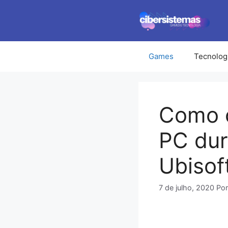
Pular
para
o
conteúdo
Games
Tecnolog
Como o
PC dur
Ubisof
7 de julho, 2020
Po