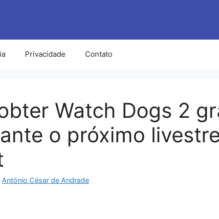
ia
Privacidade
Contato
bter Watch Dogs 2 grá
ante o próximo livest
t
r
António César de Andrade