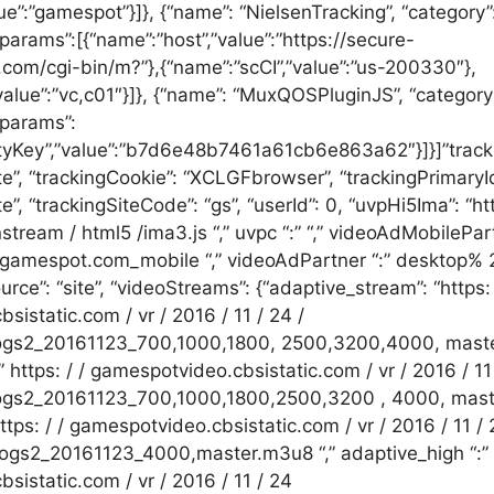
ue”:”gamespot”}]}, {“name”: “NielsenTracking”, “category”:
“params”:[{“name”:”host”,”value”:”https://secure-
com/cgi-bin/m?”},{“name”:”scCI”,”value”:”us-200330″},
alue”:”vc,c01″}]}, {“name”: “MuxQOSPluginJS”, “category”
“params”:
rtyKey”,”value”:”b7d6e48b7461a61cb6e863a62″}]}]”track
e”, “trackingCookie”: “XCLGFbrowser”, “trackingPrimaryId
”, “trackingSiteCode”: “gs”, “userId”: 0, “uvpHi5Ima”: “htt
stream / html5 /ima3.js “,” uvpc “:” “,” videoAdMobilePart
amespot.com_mobile “,” videoAdPartner “:” desktop%
urce”: “site”, “videoStreams”: {“adaptive_stream”: “https: 
istatic.com / vr / 2016 / 11 / 24 /
gs2_20161123_700,1000,1800, 2500,3200,4000, master
 https: / / gamespotvideo.cbsistatic.com / vr / 2016 / 11 
s2_20161123_700,1000,1800,2500,3200 , 4000, maste
ttps: / / gamespotvideo.cbsistatic.com / vr / 2016 / 11 /
s2_20161123_4000,master.m3u8 “,” adaptive_high “:” h
sistatic.com / vr / 2016 / 11 / 24