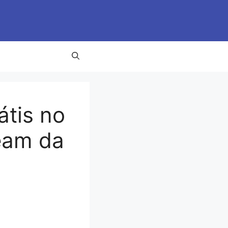
tis no
ream da