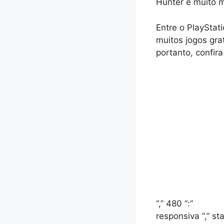
Hunter e muito m
Entre o PlayStat
muitos jogos gra
portanto, confir
“,” 480 “:”
responsiva “,” st