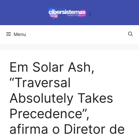
Pular
para
o
conteúdo
Menu
Em Solar Ash,
“Traversal
Absolutely Takes
Precedence”,
afirma o Diretor de