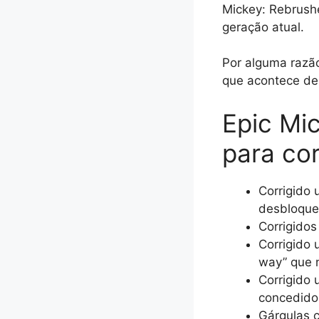
Mickey: Rebrushe
geração atual.
Por alguma razã
que acontece de
Epic Mi
para co
Corrigido
desbloque
Corrigido
Corrigido 
way” que 
Corrigido 
concedido 
Gárgulas c