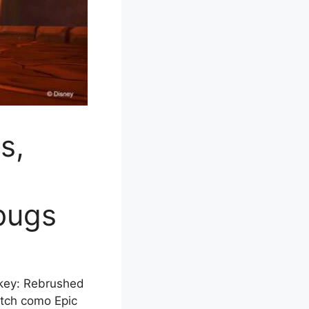
s,
 bugs
ckey: Rebrushed
tch como Epic