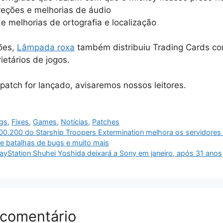
reções e melhorias de áudio
e melhorias de ortografia e localização
ões,
Lâmpada roxa
também distribuiu Trading Cards 
ietários de jogos.
patch for lançado, avisaremos nossos leitores.
gs
,
Fixes
,
Games
,
Notícias
,
Patches
100.200 do Starship Troopers Extermination melhora os servidores
 batalhas de bugs e muito mais
ayStation Shuhei Yoshida deixará a Sony em janeiro, após 31 anos
 comentário