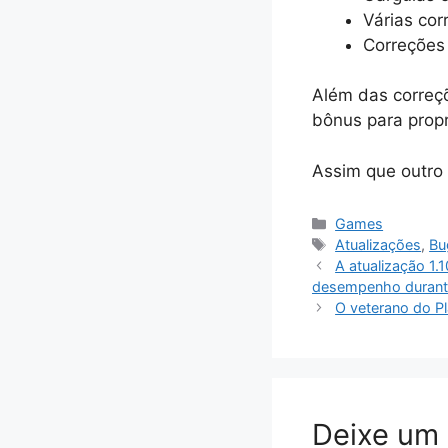
Várias cor
Correções 
Além das correç
bônus para propr
Assim que outro 
Categorias
Games
Tags
Atualizações
,
Bu
A atualização 1.
desempenho durante
O veterano do Pl
Deixe um