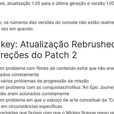
d, atualização 1.05 para a última geração e versão 1.0
o, os números das versões do console não estão realme
 vez em quando.
ckey: Atualização Rebrushe
rreções do Patch 2
 um problema com filmes de conteúdo extra que não er
ados corretamente
s vários problemas de progressão de missão
um problema com as conquistas/troféus “An Epic Journe
não eram acionados corretamente
um problema em que o esboço de arte conceitual da “C
em circunstâncias específicas
orrigidas que faziam com que o Mickey ficasse preso ne