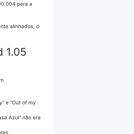
00.004 para a
nte alinhados, o
d 1.05
am
y” e “Out of my
asa Azul” não era
las.