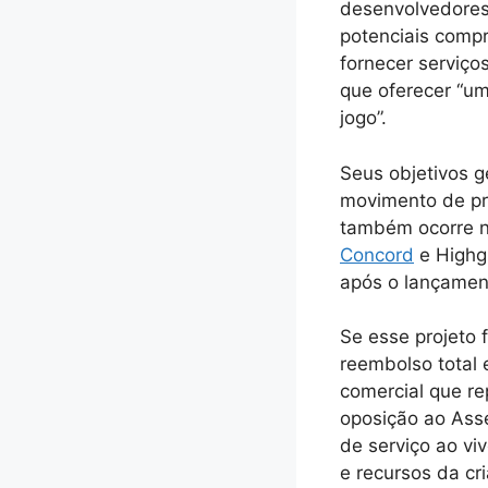
desenvolvedores
potenciais compr
fornecer serviço
que oferecer “um
jogo”.
Seus objetivos g
movimento de pr
também ocorre na
Concord
e Highgu
após o lançamen
Se esse projeto 
reembolso total 
comercial que re
oposição ao Asse
de serviço ao vi
e recursos da cr