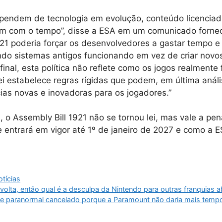
ependem de tecnologia em evolução, conteúdo licenciad
m com o tempo”, disse a ESA em um comunicado fornec
921 poderia forçar os desenvolvedores a gastar tempo e
do sistemas antigos funcionando em vez de criar novos
final, esta política não reflete como os jogos realmente
ei estabelece regras rígidas que podem, em última anális
as novas e inovadoras para os jogadores.”
, o Assembly Bill 1921 não se tornou lei, mas vale a pen
e entrará em vigor até 1º de janeiro de 2027 e como a E
tícias
 volta, então qual é a desculpa da Nintendo para outras franquias
de paranormal cancelado porque a Paramount não daria mais temp