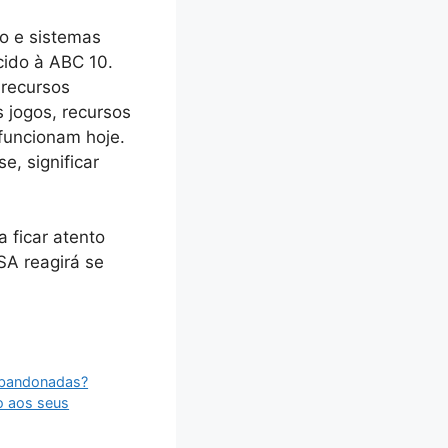
o e sistemas
ido à ABC 10.
 recursos
 jogos, recursos
 funcionam hoje.
e, significar
a ficar atento
SA reagirá se
 abandonadas?
o aos seus