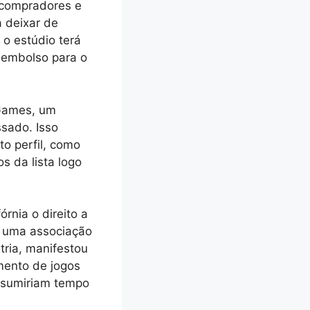
 compradores e
a deixar de
 o estúdio terá
reembolso para o
 Games, um
sado. Isso
to perfil, como
s da lista logo
rnia o direito a
, uma associação
tria, manifestou
mento de jogos
onsumiriam tempo