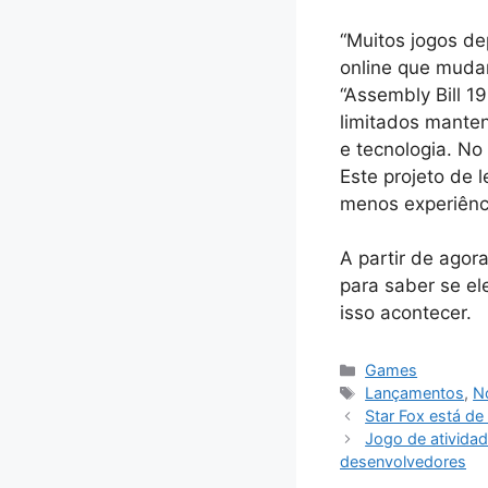
“Muitos jogos d
online que muda
“Assembly Bill 1
limitados manten
e tecnologia. No 
Este projeto de l
menos experiênci
A partir de agora
para saber se el
isso acontecer.
Categorias
Games
Tags
Lançamentos
,
No
Star Fox está de
Jogo de ativida
desenvolvedores