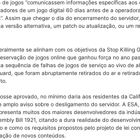
 de jogos “comunicassem informações específicas aos
adores de um jogo digital 60 dias antes de a operador
s”. Assim que chegar o dia do encerramento do servidor,
a versão alternativa, um patch ou atualização, ou um 
eralmente se alinham com os objetivos da Stop Killing
eservação de jogos online que ganhou força no ano pas
 sequência de falhas de jogos de serviço ao vivo de al
ard, que foram abruptamente retirados do ar e retirado
to.
fosse aprovado, no mínimo daria aos residentes da Califó
e amplo aviso sobre o desligamento do servidor. A ESA
presenta muitos dos maiores desenvolvedores da indús
mbly Bill 1921, citando a dura realidade do desenvolvi
vo e como os requisitos propostos pelo projeto de lei c
iação de novos conteúdos.