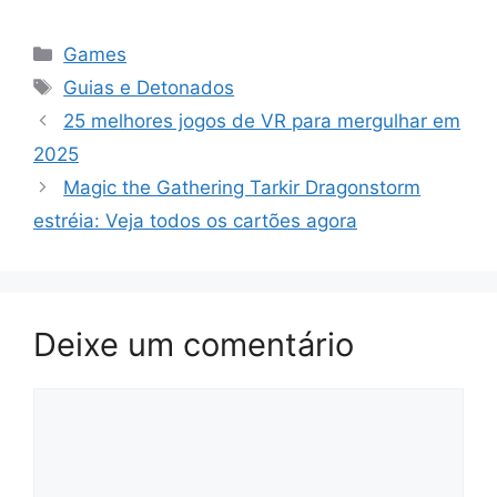
Categorias
Games
Tags
Guias e Detonados
25 melhores jogos de VR para mergulhar em
2025
Magic the Gathering Tarkir Dragonstorm
estréia: Veja todos os cartões agora
Deixe um comentário
Comentário