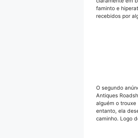
claramente em b
faminto e hipera
recebidos por a
O segundo anúnc
Antiques Roadsh
alguém o trouxe 
entanto, ela de
caminho. Logo de