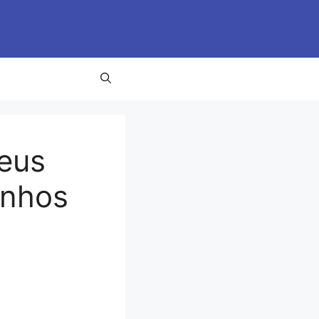
eus
anhos