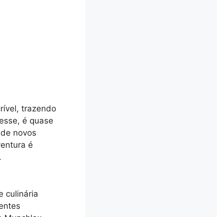
ível, trazendo
esse, é quase
 de novos
ventura é
.
 culinária
entes