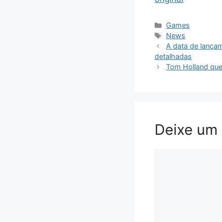
Categorias
Games
Tags
News
A data de lança
detalhadas
Tom Holland que
Deixe um
Comentário