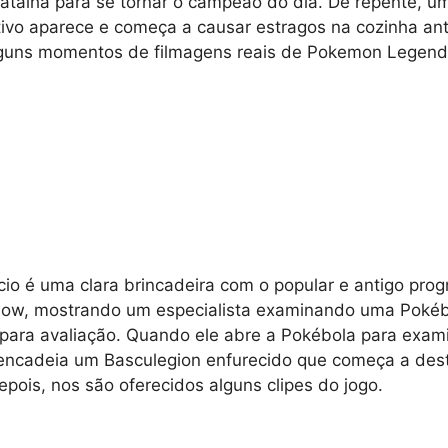
atalha para se tornar o campeão do dia. De repente, 
tivo aparece e começa a causar estragos na cozinha an
lguns momentos de filmagens reais de Pokemon Legend
io é uma clara brincadeira com o popular e antigo pro
ow, mostrando um especialista examinando uma Pokéb
para avaliação. Quando ele abre a Pokébola para exami
sencadeia um Basculegion enfurecido que começa a dest
pois, nos são oferecidos alguns clipes do jogo.