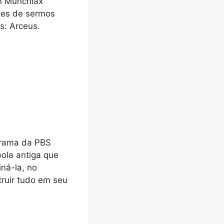
um Munchlax
tes de sermos
s: Arceus.
grama da PBS
ola antiga que
ná-la, no
ruir tudo em seu