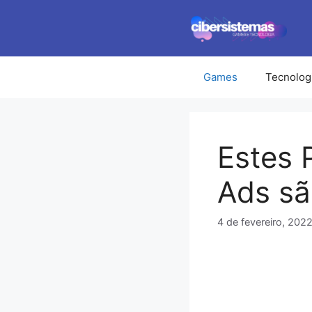
Pular
para
o
conteúdo
Games
Tecnolog
Estes 
Ads sã
4 de fevereiro, 202