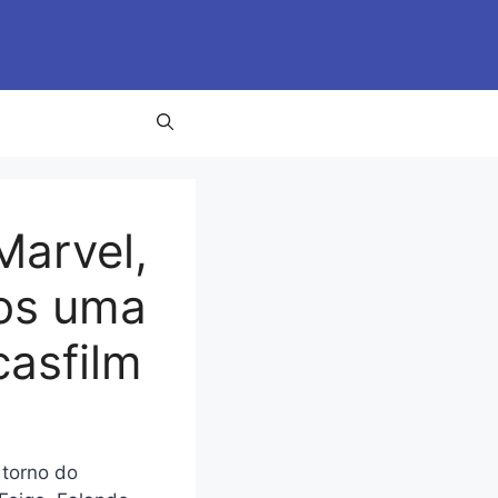
Marvel,
mos uma
casfilm
 torno do