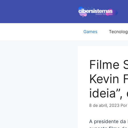
Pular
para
o
conteúdo
Games
Tecnolog
Filme 
Kevin 
ideia”,
8 de abril, 2023
Po
A presidente da 