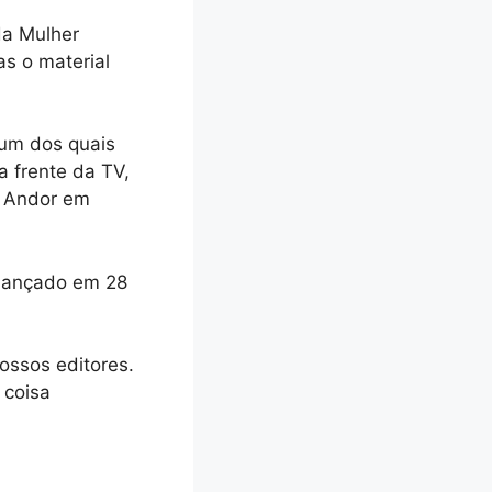
da Mulher
s o material
 um dos quais
a frente da TV,
e Andor em
 lançado em 28
ossos editores.
 coisa