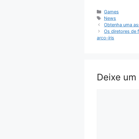
Categorias
Games
Tags
News
Obtenha uma ass
Os diretores de 
arco-íris
Deixe um
Comentário