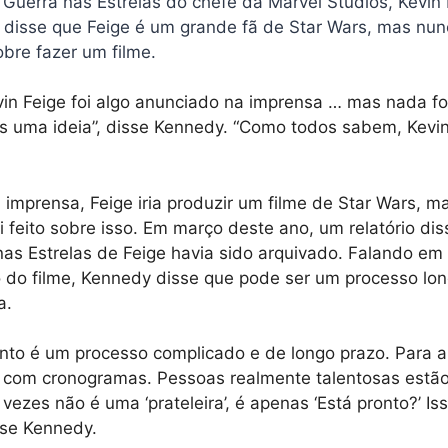
 Guerra nas Estrelas do chefe da Marvel Studios, Kevin
 disse que Feige é um grande fã de Star Wars, mas nu
obre fazer um filme.
vin Feige foi algo anunciado na imprensa … mas nada fo
s uma ideia”, disse Kennedy. “Como todos sabem, Kevi
imprensa, Feige iria produzir um filme de Star Wars, 
oi feito sobre isso. Em março deste ano, um relatório di
nas Estrelas de Feige havia sido arquivado. Falando em 
do filme, Kennedy disse que pode ser um processo longo 
a.
nto é um processo complicado e de longo prazo. Para 
 com cronogramas. Pessoas realmente talentosas estão
vezes não é uma ‘prateleira’, é apenas ‘Está pronto?’ Is
sse Kennedy.