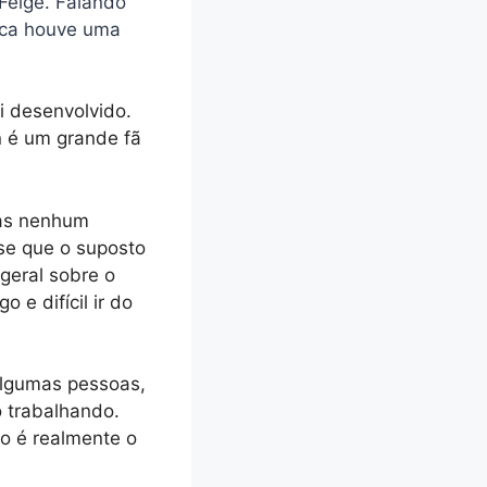
 Feige. Falando
nca houve uma
i desenvolvido.
n é um grande fã
mas nenhum
sse que o suposto
geral sobre o
e difícil ir do
algumas pessoas,
 trabalhando.
so é realmente o