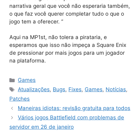
narrativa geral que você não esperaria também,
o que faz você querer completar tudo o que o
jogo tem a oferecer. ”
Aqui na MP1st, não tolera a pirataria, e
esperamos que isso não impeça a Square Enix
de pressionar por mais jogos para um jogador
na plataforma.
Categorias
Games
Tags
Atualizações
,
Bugs
,
Fixes
,
Games
,
Notícias
,
Patches
Maneiras idiotas: revisão gratuita para todos
Vários jogos Battlefield com problemas de
servidor em 26 de janeiro