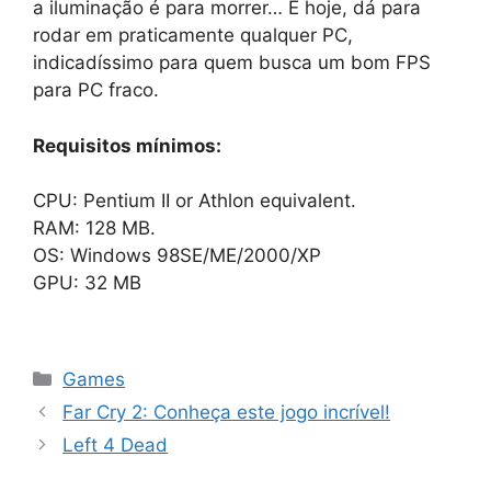
a iluminação é para morrer… E hoje, dá para
rodar em praticamente qualquer PC,
indicadíssimo para quem busca um bom FPS
para PC fraco.
Requisitos mínimos:
CPU: Pentium II or Athlon equivalent.
RAM: 128 MB.
OS: Windows 98SE/ME/2000/XP
GPU: 32 MB
Categorias
Games
Far Cry 2: Conheça este jogo incrível!
Left 4 Dead