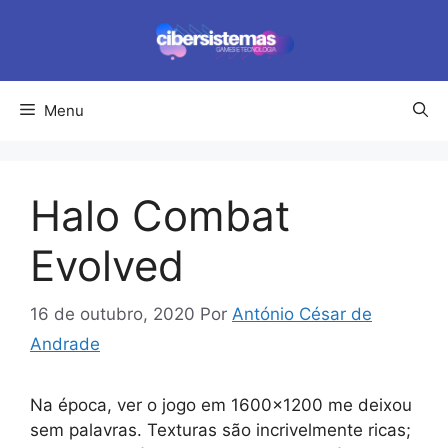
Pular
para
o
conteúdo
Menu
Halo Combat
Evolved
16 de outubro, 2020
Por
António César de
Andrade
Na época, ver o jogo em 1600×1200 me deixou
sem palavras. Texturas são incrivelmente ricas;