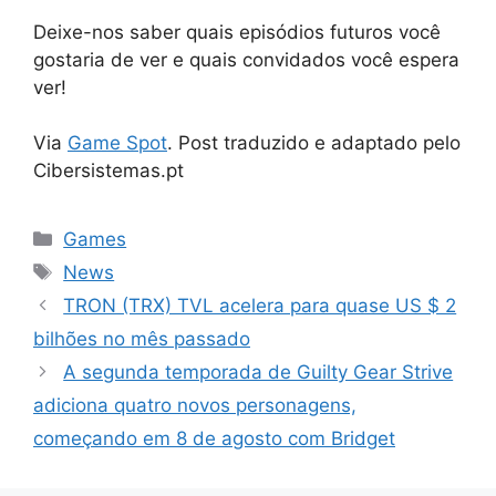
Deixe-nos saber quais episódios futuros você
gostaria de ver e quais convidados você espera
ver!
Via
Game Spot
. Post traduzido e adaptado pelo
Cibersistemas.pt
Categorias
Games
Tags
News
TRON (TRX) TVL acelera para quase US $ 2
bilhões no mês passado
A segunda temporada de Guilty Gear Strive
adiciona quatro novos personagens,
começando em 8 de agosto com Bridget