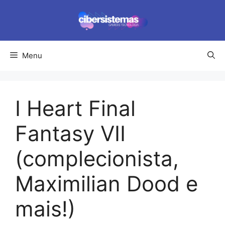
Pular
para
o
conteúdo
Menu
I Heart Final
Fantasy VII
(complecionista,
Maximilian Dood e
mais!)