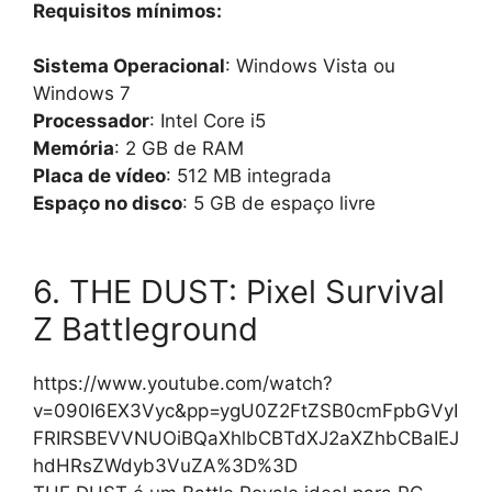
Requisitos mínimos:
Sistema Operacional
: Windows Vista ou
Windows 7
Processador
: Intel Core i5
Memória
: 2 GB de RAM
Placa de vídeo
: 512 MB integrada
Espaço no disco
: 5 GB de espaço livre
6. THE DUST: Pixel Survival
Z Battleground
https://www.youtube.com/watch?
v=090I6EX3Vyc&pp=ygU0Z2FtZSB0cmFpbGVyI
FRIRSBEVVNUOiBQaXhlbCBTdXJ2aXZhbCBaIEJ
hdHRsZWdyb3VuZA%3D%3D