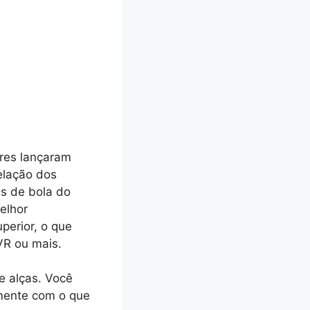
res lançaram
elação dos
es de bola do
elhor
perior, o que
VR ou mais.
de alças. Você
amente com o que