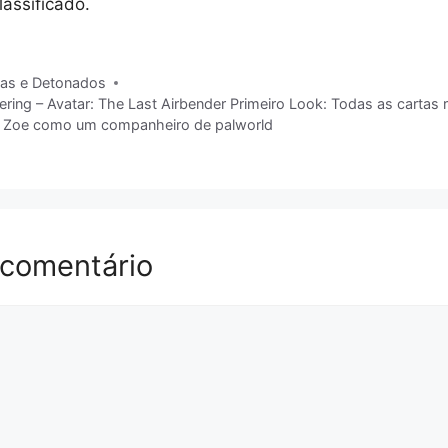
lassificado.
gs
ias e Detonados
ring – Avatar: The Last Airbender Primeiro Look: Todas as cartas 
 Zoe como um companheiro de palworld
 comentário