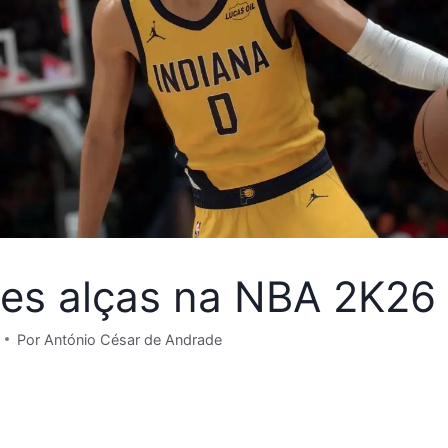
es alças na NBA 2K26
Por
António César de Andrade