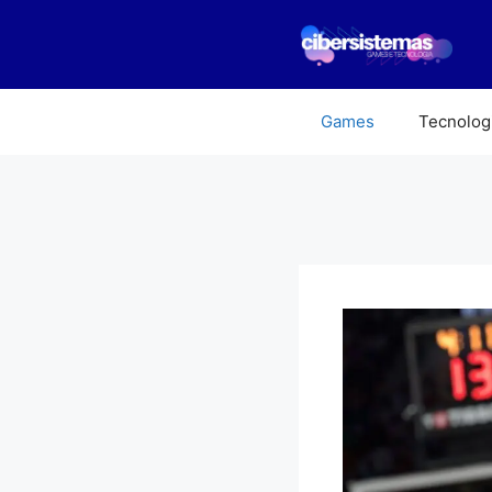
Pular
para
o
conteúdo
Games
Tecnolog