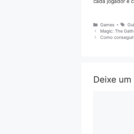
cada jogador é c
Categorias
Ta
Games
Gu
Magic: The Gathe
Como conseguir
Deixe um
Comentário