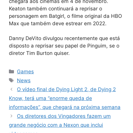
chegará aos cinemas em 4 de novembro.
Keaton também continuará a reprisar o
personagem em Batgirl, o filme original da HBO
Max que também deve estrear em 2022.
Danny DeVito divulgou recentemente que está
disposto a reprisar seu papel de Pinguim, se o
diretor Tim Burton quiser.
Categorias
Games
Tags
News
O vídeo final de Dying Light 2, de Dying 2
Know, terá uma “enorme queda de
informações”, que chegará na próxima semana
Os diretores dos Vingadores fazem um
grande negócio com a Nexon que inclui