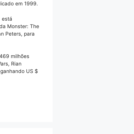
blicado em 1999.
 está
ada Monster: The
n Peters, para
 469 milhões
ars, Rian
o ganhando US $