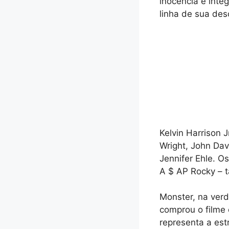
inocência e integ
linha de sua des
Kelvin Harrison J
Wright, John Dav
Jennifer Ehle. 
A $ AP Rocky – 
Monster, na verd
comprou o filme
representa a est