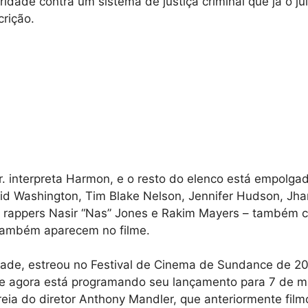
ridade contra um sistema de justiça criminal que já o ju
crição.
r. interpreta Harmon, e o resto do elenco está empolgado
id Washington, Tim Blake Nelson, Jennifer Hudson, Jha
Os rappers Nasir “Nas” Jones e Rakim Mayers – também
também aparecem no filme.
ade, estreou no Festival de Cinema de Sundance de 201
 e agora está programando seu lançamento para 7 de ma
reia do diretor Anthony Mandler, que anteriormente film