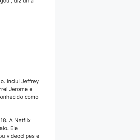
lgou”, diz uma
. Inclui Jeffrey
rrel Jerome e
 conhecido como
8. A Netflix
io. Ele
ou videoclipes e