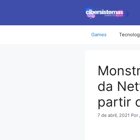
Pular
para
o
conteúdo
Games
Tecnolog
Monstr
da Netf
partir
7 de abril, 2021
Por