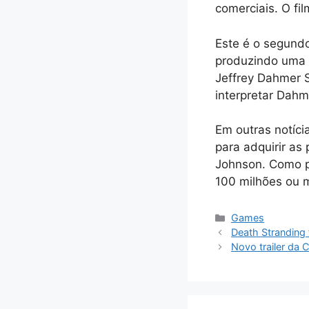
comerciais. O fi
Este é o segundo
produzindo uma 
Jeffrey Dahmer S
interpretar Dahm
Em outras notíci
para adquirir as
Johnson. Como p
100 milhões ou m
Categorias
Games
Death Stranding
Novo trailer da