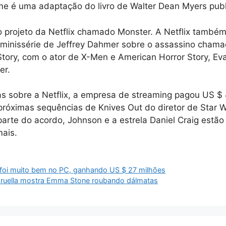
lme é uma adaptação do livro de Walter Dean Myers pu
 projeto da Netflix chamado Monster. A Netflix também
minissérie de Jeffrey Dahmer sobre o assassino cham
tory, com o ator de X-Men e American Horror Story, Eva
er.
as sobre a Netflix, a empresa de streaming pagou US $
 próximas sequências de Knives Out do diretor de Star W
arte do acordo, Johnson e a estrela Daniel Craig estã
ais.
 foi muito bem no PC, ganhando US $ 27 milhões
 Cruella mostra Emma Stone roubando dálmatas