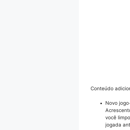
Conteúdo adicion
Novo jogo
Acrescento
você limp
jogada ant