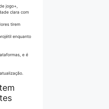
de jogo+,
ldade clara com
ores tirem
ojétil enquanto
ataformas, e é
atualização.
 tem
tes