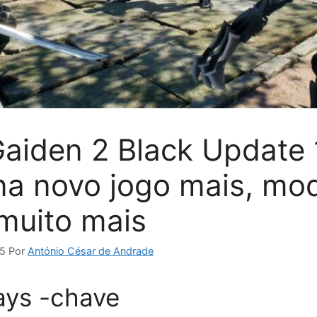
Gaiden 2 Black Update 
na novo jogo mais, mo
 muito mais
25
Por
António César de Andrade
ys -chave