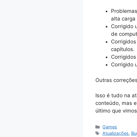
Problemas 
alta carg
Corrigido
de comput
Corrigidos
capítulos.
Corrigidos
Corrigido 
Outras correçõe
Isso é tudo na a
conteúdo, mas ei
último que vimos
Categorias
Games
Tags
Atualizações
,
Bu