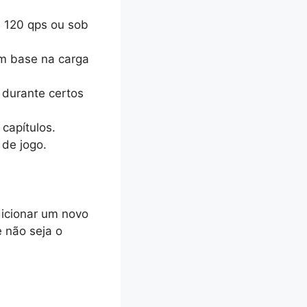
e 120 qps ou sob
om base na carga
 durante certos
 capítulos.
 de jogo.
dicionar um novo
 não seja o