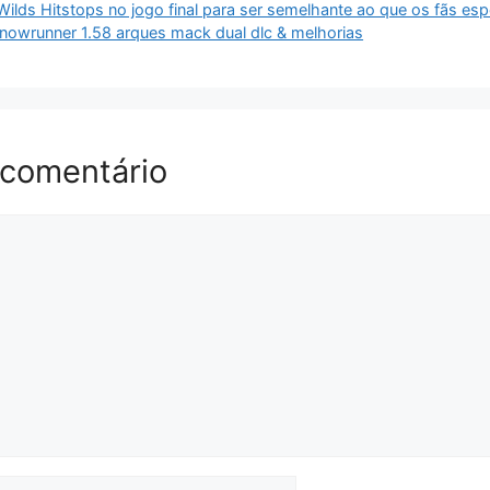
ilds Hitstops no jogo final para ser semelhante ao que os fãs es
Snowrunner 1.58 arques mack dual dlc & melhorias
 comentário