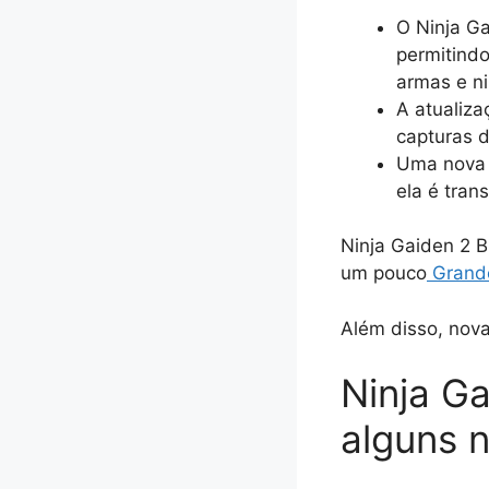
O Ninja G
permitindo
armas e n
A atualiza
capturas d
Uma nova 
ela é tran
Ninja Gaiden 2 B
um pouco
Grande
Além disso, nova
Ninja G
alguns 