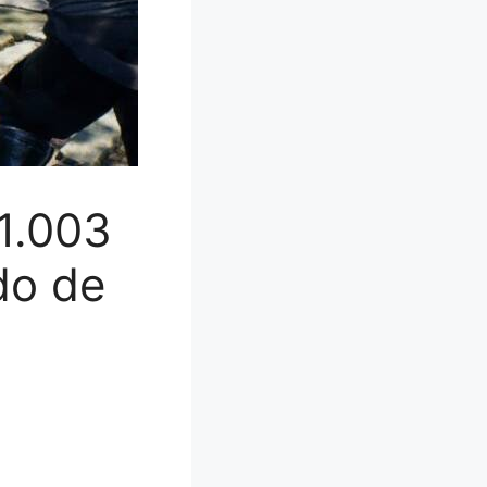
1.003
do de