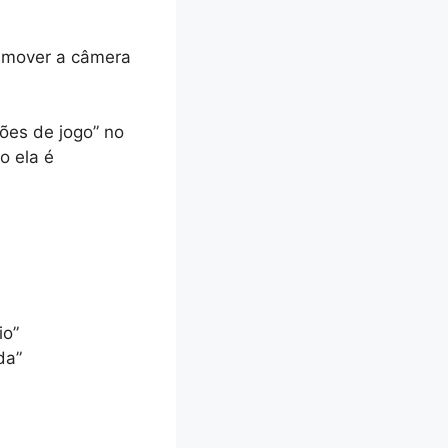
 mover a câmera
ões de jogo” no
o ela é
io”
da”