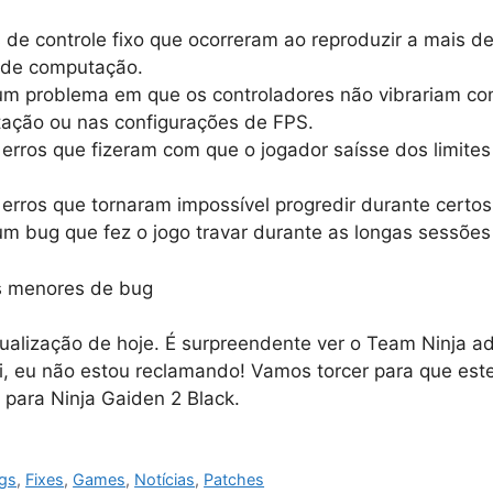
de controle fixo que ocorreram ao reproduzir a mais d
a de computação.
 um problema em que os controladores não vibrariam c
ação ou nas configurações de FPS.
 erros que fizeram com que o jogador saísse dos limites
 erros que tornaram impossível progredir durante certos
um bug que fez o jogo travar durante as longas sessões
s menores de bug
tualização de hoje. É surpreendente ver o Team Ninja a
, eu não estou reclamando! Vamos torcer para que este
 para Ninja Gaiden 2 Black.
gs
,
Fixes
,
Games
,
Notícias
,
Patches