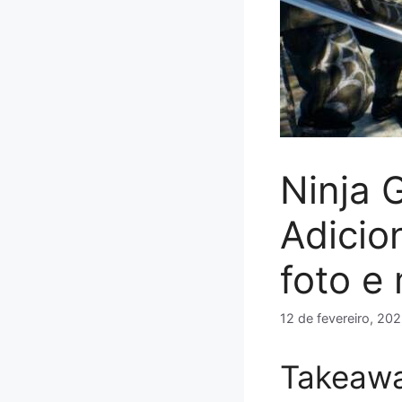
Ninja 
Adicio
foto e
12 de fevereiro, 20
Takeawa