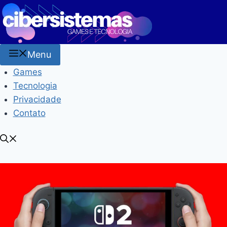
Pular
para
o
conteúdo
Menu
Games
Tecnologia
Privacidade
Contato