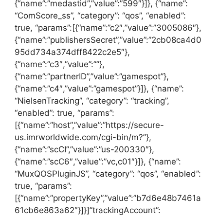
{“name”:”medastid”,”value”:”599″}]}, {“name”:
“ComScore_ss”, “category”: “qos”, “enabled”:
true, “params”:[{“name”:”c2″,”value”:”3005086″},
{“name”:”publishersSecret”,”value”:”2cb08ca4d0
95dd734a374dff8422c2e5″},
{“name”:”c3″,”value”:””},
{“name”:”partnerID”,”value”:”gamespot”},
{“name”:”c4″,”value”:”gamespot”}]}, {“name”:
“NielsenTracking”, “category”: “tracking”,
“enabled”: true, “params”:
[{“name”:”host”,”value”:”https://secure-
us.imrworldwide.com/cgi-bin/m?”},
{“name”:”scCI”,”value”:”us-200330″},
{“name”:”scC6″,”value”:”vc,c01″}]}, {“name”:
“MuxQOSPluginJS”, “category”: “qos”, “enabled”:
true, “params”:
[{“name”:”propertyKey”,”value”:”b7d6e48b7461a
61cb6e863a62″}]}]”trackingAccount”: