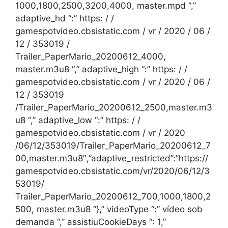
1000,1800,2500,3200,4000, master.mpd “,”
adaptive_hd “:” https: / /
gamespotvideo.cbsistatic.com / vr / 2020 / 06 /
12 / 353019 /
Trailer_PaperMario_20200612_4000,
master.m3u8 “,” adaptive_high “:” https: / /
gamespotvideo.cbsistatic.com / vr / 2020 / 06 /
12 / 353019
/Trailer_PaperMario_20200612_2500,master.m3
u8 “,” adaptive_low “:” https: / /
gamespotvideo.cbsistatic.com / vr / 2020
/06/12/353019/Trailer_PaperMario_20200612_7
00,master.m3u8″,”adaptive_restricted”:”https://
gamespotvideo.cbsistatic.com/vr/2020/06/12/3
53019/
Trailer_PaperMario_20200612_700,1000,1800,2
500, master.m3u8 “},” videoType “:” vídeo sob
demanda “,” assistiuCookieDays “: 1,”