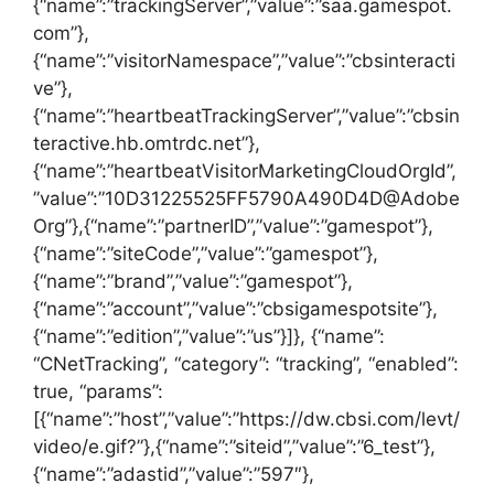
{“name”:”trackingServer”,”value”:”saa.gamespot.
com”},
{“name”:”visitorNamespace”,”value”:”cbsinteracti
ve”},
{“name”:”heartbeatTrackingServer”,”value”:”cbsin
teractive.hb.omtrdc.net”},
{“name”:”heartbeatVisitorMarketingCloudOrgId”,
”value”:”10D31225525FF5790A490D4D@Adobe
Org”},{“name”:”partnerID”,”value”:”gamespot”},
{“name”:”siteCode”,”value”:”gamespot”},
{“name”:”brand”,”value”:”gamespot”},
{“name”:”account”,”value”:”cbsigamespotsite”},
{“name”:”edition”,”value”:”us”}]}, {“name”:
“CNetTracking”, “category”: “tracking”, “enabled”:
true, “params”:
[{“name”:”host”,”value”:”https://dw.cbsi.com/levt/
video/e.gif?”},{“name”:”siteid”,”value”:”6_test”},
{“name”:”adastid”,”value”:”597″},