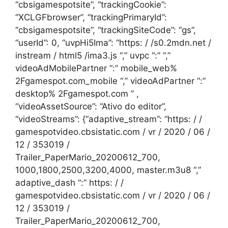
“cbsigamespotsite”, “trackingCookie”:
“XCLGFbrowser”, “trackingPrimaryId”:
“cbsigamespotsite”, “trackingSiteCode”: “gs”,
“userId”: 0, “uvpHi5Ima”: “https: / /s0.2mdn.net /
instream / html5 /ima3.js “,” uvpc “:” “,”
videoAdMobilePartner “:” mobile_web%
2Fgamespot.com_mobile “,” videoAdPartner “:”
desktop% 2Fgamespot.com ” ,
“videoAssetSource”: “Ativo do editor”,
“videoStreams”: {“adaptive_stream”: “https: / /
gamespotvideo.cbsistatic.com / vr / 2020 / 06 /
12 / 353019 /
Trailer_PaperMario_20200612_700,
1000,1800,2500,3200,4000, master.m3u8 “,”
adaptive_dash “:” https: / /
gamespotvideo.cbsistatic.com / vr / 2020 / 06 /
12 / 353019 /
Trailer_PaperMario_20200612_700,