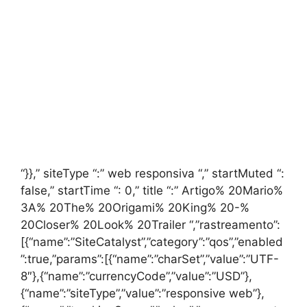
“}},” siteType “:” web responsiva “,” startMuted “:
false,” startTime “: 0,” title “:” Artigo% 20Mario%
3A% 20The% 20Origami% 20King% 20-%
20Closer% 20Look% 20Trailer “,”rastreamento”:
[{“name”:”SiteCatalyst”,”category”:”qos”,”enabled
”:true,”params”:[{“name”:”charSet”,”value”:”UTF-
8″},{“name”:”currencyCode”,”value”:”USD”},
{“name”:”siteType”,”value”:”responsive web”},