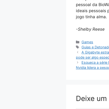
pessoal da BioWa
ideais pessoais 
jogo tinha alma.
-Shelby Reese
Categorias
Games
Tags
Guias e Detona
A Gigabyte estr
pode ser algo espec
Esqueça a série
Nvidia lidera a pe
Deixe um