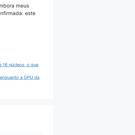
 Embora meus
onfirmada: este
 16 núcleos, o que
o enquanto a GPU da