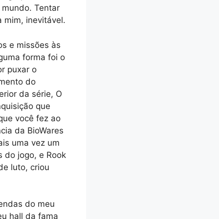
o mundo. Tentar
mim, inevitável.
os e missões às
guma forma foi o
r puxar o
amento do
rior da série, O
nquisição que
que você fez ao
ncia da BioWares
mais uma vez um
 do jogo, e Rook
e luto, criou
 fendas do meu
eu hall da fama