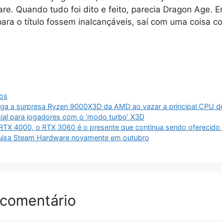
re. Quando tudo foi dito e feito, parecia Dragon Age.
para o título fossem inalcançáveis, saí com uma coisa c
dos
aga a surpresa Ryzen 9000X3D da AMD ao vazar a principal CPU de
ial para jogadores com o ‘modo turbo’ X3D
 RTX 4000, o RTX 3060 é o presente que continua sendo oferecid
squisa Steam Hardware novamente em outubro
 comentário