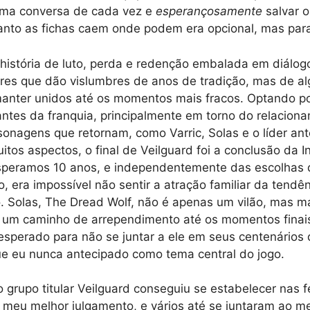
uma conversa de cada vez e
esperançosamente
salvar 
nto as fichas caem onde podem era opcional, mas para 
história de luto, perda e redenção embalada em diálog
res que dão vislumbres de anos de tradição, mas de al
manter unidos até os momentos mais fracos. Optando po
ntes da franquia, principalmente em torno do relacion
onagens que retornam, como Varric, Solas e o líder ante
itos aspectos, o final de Veilguard foi a conclusão da I
speramos 10 anos, e independentemente das escolhas 
, era impossível não sentir a atração familiar da tendê
o. Solas, The Dread Wolf, não é apenas um vilão, mas 
a um caminho de arrependimento até os momentos finais
sperado para não se juntar a ele em seus centenários d
e eu nunca antecipado como tema central do jogo.
grupo titular Veilguard conseguiu se estabelecer nas
 meu melhor julgamento, e vários até se juntaram ao m