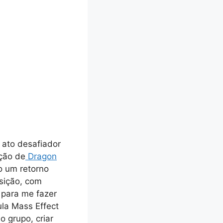
 ato desafiador
ação de
Dragon
o um retorno
isição, com
 para me fazer
ula Mass Effect
 grupo, criar