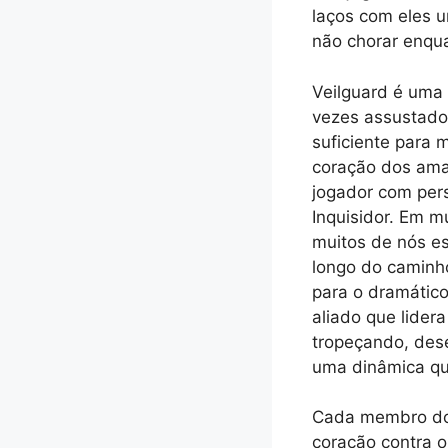
laços com eles 
não chorar enqua
Veilguard é uma 
vezes assustado
suficiente para 
coração dos ama
jogador com pers
Inquisidor. Em mu
muitos de nós e
longo do caminho
para o dramátic
aliado que lider
tropeçando, dese
uma dinâmica qu
Cada membro do 
coração contra o