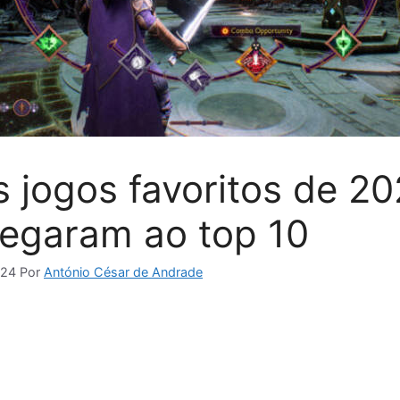
 jogos favoritos de 2
egaram ao top 10
024
Por
António César de Andrade