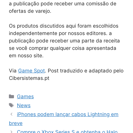
a publicação pode receber uma comissão de
ofertas de varejo.
Os produtos discutidos aqui foram escolhidos
independentemente por nossos editores. a
publicação pode receber uma parte da receita
se você comprar qualquer coisa apresentada
em nosso site.
Via
Game Spot
. Post traduzido e adaptado pelo
Cibersistemas.pt
Categorias
Games
Tags
News
iPhones podem lançar cabos Lightning em
breve
Compre o Xbox Series S e obtenha o Halo