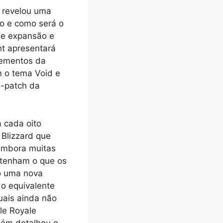
d revelou uma
go e como será o
de expansão e
ht apresentará
lementos da
 o tema Void e
é-patch da
a cada oito
 Blizzard que
Embora muitas
ntenham o que os
ão uma nova
o equivalente
ais ainda não
le Royale
bém detalhou o