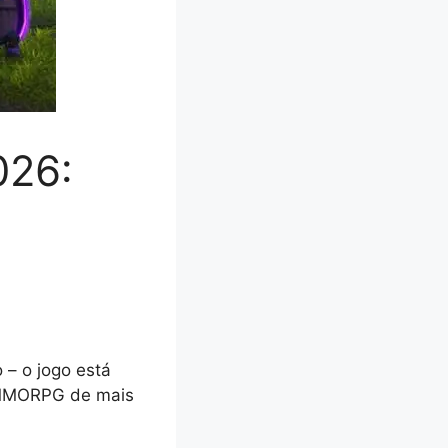
026:
 – o jogo está
o MMORPG de mais