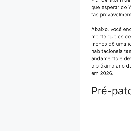
que esperar do 
fãs provavelment
Abaixo, você en
mente que os de
menos dê uma id
habitacionais t
andamento e dev
o próximo ano d
em 2026.
Pré-pat