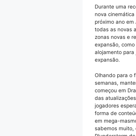
Durante uma rece
nova cinemática 
próximo ano em 
todas as novas a
zonas novas e r
expansão, como 
alojamento para
expansão.
Olhando para o f
semanas, mantend
começou em Drag
das atualizações
jogadores esper
forma de conteú
em mega-masmorr
sabemos muito, 
Plunderstorm de