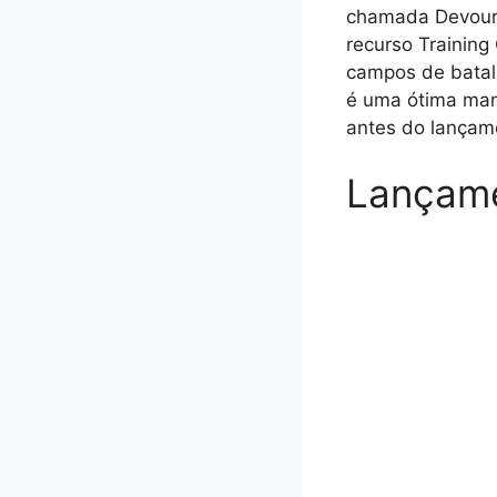
chamada Devoure
recurso Trainin
campos de batalh
é uma ótima mane
antes do lançam
Lançame