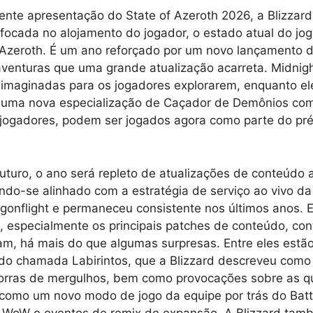
nte apresentação do State of Azeroth 2026, a Blizzar
focada no alojamento do jogador, o estado atual do jo
Azeroth. É um ano reforçado por um novo lançamento 
venturas que uma grande atualização acarreta. Midnig
eimaginadas para os jogadores explorarem, enquanto e
uma nova especialização de Caçador de Demônios com
 jogadores, podem ser jogados agora como parte do pr
uturo, o ano será repleto de atualizações de conteúdo 
o-se alinhado com a estratégia de serviço ao vivo da
onflight e permaneceu consistente nos últimos anos. 
, especialmente os principais patches de conteúdo, co
am, há mais do que algumas surpresas. Entre eles est
do chamada Labirintos, que a Blizzard descreveu como 
as de mergulhos, bem como provocações sobre as qu
como um novo modo de jogo da equipe por trás do Batt
 WoW e eventos de remix de expansão. A Blizzard tam