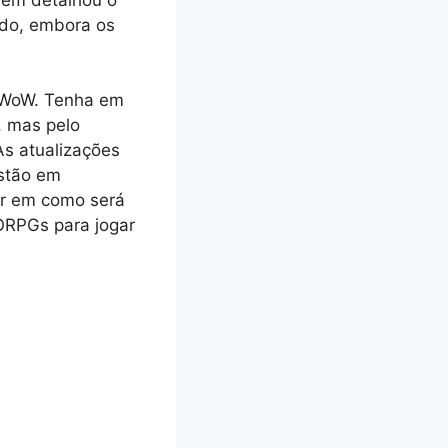
ido, embora os
 WoW. Tenha em
, mas pelo
s atualizações
stão em
ar em como será
ORPGs para jogar