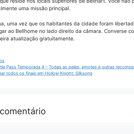
ue reside nos locais superiores de Bellhart. Você não 
almente uma missão principal.
a, uma vez que os habitantes da cidade foram libertad
ar ao Bellhome no lado direito da câmara. Converse c
eira atualização gratuitamente.
dos
attle Pass Temporada 4 – Todas as peles, emotes e outras recomp
r todos os finais em Hollow Knight: Silksong
 comentário