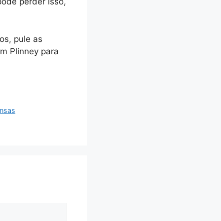
pode perder isso,
os, pule as
om Plinney para
ensas