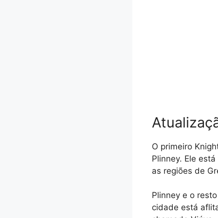
Atualizaç
O primeiro Knigh
Plinney. Ele est
as regiões de G
Plinney e o rest
cidade está afli