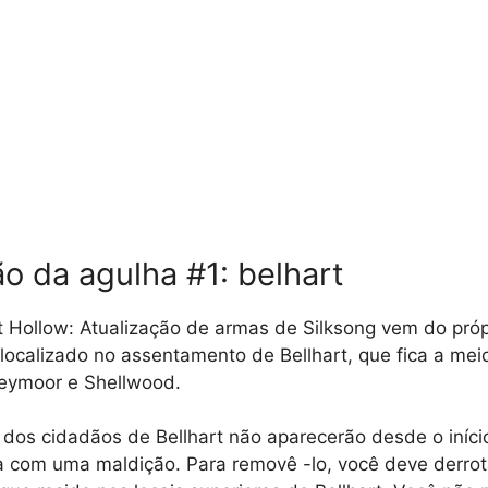
ão da agulha #1: belhart
t Hollow: Atualização de armas de Silksong vem do pró
á localizado no assentamento de Bellhart, que fica a me
reymoor e Shellwood.
o dos cidadãos de Bellhart não aparecerão desde o iníci
ta com uma maldição. Para removê -lo, você deve derro