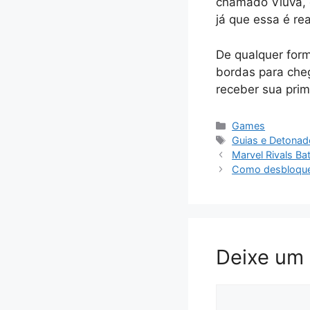
chamado Viúva, q
já que essa é re
De qualquer form
bordas para cheg
receber sua prim
Categorias
Games
Tags
Guias e Detona
Marvel Rivals B
Como desbloquea
Deixe um
Comentário