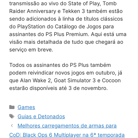
transmissão ao vivo do State of Play, Tomb
Raider Anniversary e Tekken 3 também estão
sendo adicionados à linha de títulos clássicos
do PlayStation do Catálogo de Jogos para
assinantes do PS Plus Premium. Aqui está uma
visão mais detalhada de tudo que chegará ao
serviço em breve.
Todos os assinantes do PS Plus também
podem reivindicar novos jogos em outubro, já
que Alan Wake 2, Goat Simulator 3 e Cocoon
estarão disponíveis até 3 de novembro.
Categorias
Games
Tags
Guias e Detonados
Melhores carregamentos de armas para
CoD: Black Ops 6 Multiplayer na 6ª temporada