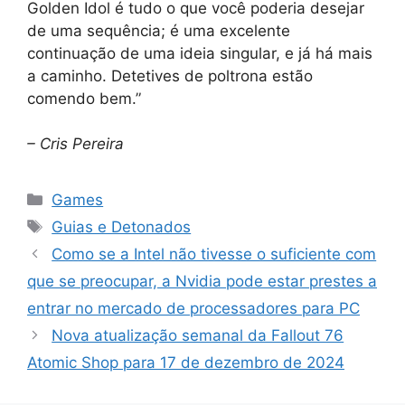
Golden Idol é tudo o que você poderia desejar
de uma sequência; é uma excelente
continuação de uma ideia singular, e já há mais
a caminho. Detetives de poltrona estão
comendo bem.”
– Cris Pereira
Categorias
Games
Tags
Guias e Detonados
Como se a Intel não tivesse o suficiente com
que se preocupar, a Nvidia pode estar prestes a
entrar no mercado de processadores para PC
Nova atualização semanal da Fallout 76
Atomic Shop para 17 de dezembro de 2024