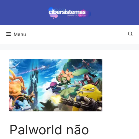
Pular
para
o
conteúdo
Menu
Palworld não