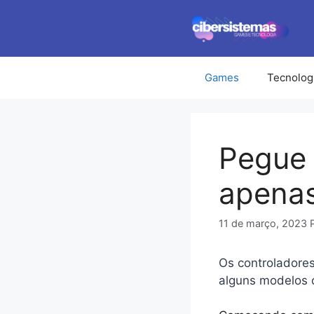
Pular
para
o
conteúdo
Games
Tecnolog
Pegue 
apena
11 de março, 2023
Os controladore
alguns modelos 