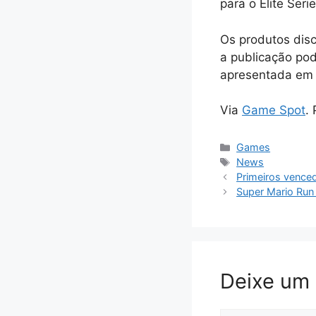
para o Elite Seri
Os produtos dis
a publicação pod
apresentada em 
Via
Game Spot
.
Categorias
Games
Tags
News
Primeiros vence
Super Mario Run
Deixe um