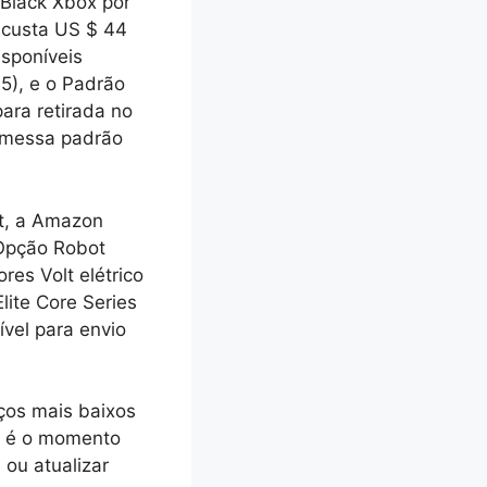
 Black Xbox por
 custa US $ 44
isponíveis
5), e o
Padrão
ara retirada no
remessa padrão
rt, a Amazon
Opção Robot
ores Volt elétrico
lite Core Series
vel para envio
ços mais baixos
e é o momento
ou atualizar