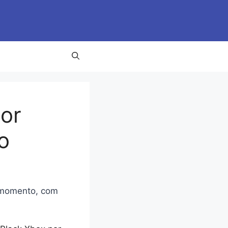
or
o
o momento, com