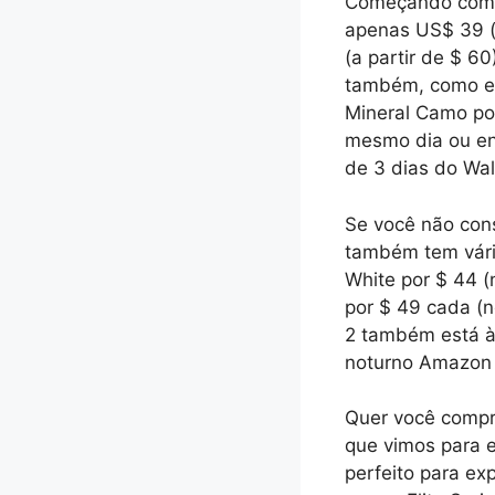
Começando com 
apenas US$ 39
(a partir de $ 6
também, como 
Mineral Camo po
mesmo dia ou ent
de 3 dias do Wa
Se você não cons
também tem vári
White por $ 44
(
por $ 49 cada (
2
também está à 
noturno Amazon 
Quer você compr
que vimos para 
perfeito para ex