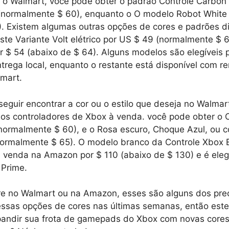
o Walmart, você pode obter o padrão
Controle Carbon
(normalmente $ 60), enquanto o
O modelo Robot White
0). Existem algumas outras opções de cores e padrões d
este
Variante Volt elétrico por US $ 49
(normalmente $ 6
r $ 54
(abaixo de $ 64). Alguns modelos são elegíveis p
rega local, enquanto o restante está disponível com 
lmart.
eguir encontrar a cor ou o estilo que deseja no Walma
os controladores de Xbox à venda. você pode obter o
normalmente $ 60), e o
Rosa escuro,
Choque Azul,
ou
c
normalmente $ 65). O modelo branco da
Controle Xbox E
venda na Amazon por $ 110 (abaixo de $ 130) e é elegí
Prime.
e no Walmart ou na Amazon, esses são alguns dos pre
essas opções de cores nas últimas semanas, então est
pandir sua frota de gamepads do Xbox com novas cores 