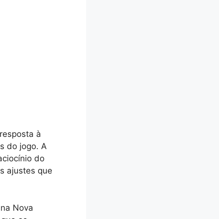
resposta à
s do jogo. A
ciocínio do
s ajustes que
 na Nova