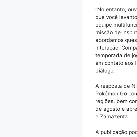
“No entanto, ou
que você levant
equipe multifunc
missão de inspi
abordamos quest
interação. Comp
temporada de jo
em contato aos l
diálogo. “
A resposta de N
Pokémon Go come
regiões, bem com
de agosto e apr
e Zamazenta.
A publicação po