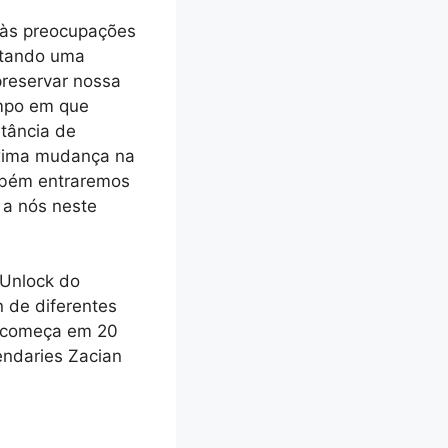
 às preocupações
ntando uma
preservar nossa
empo em que
tância de
óxima mudança na
mbém entraremos
 a nós neste
 Unlock do
 de diferentes
ck começa em 20
endaries Zacian