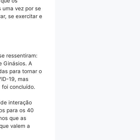
 que os
s uma vez por se
r, se exercitar e
se ressentiram:
e Ginásios. A
as para tornar o
VID-19, mas
foi concluído.
de interação
os para os 40
mos que as
 que valem a