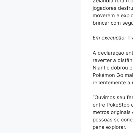
Zelândia foram p
jogadores desfr
moverem e explora
brincar com seg
Em execução:
Tr
A declaração ent
reverter a distâ
Niantic dobrou e
Pokémon Go mais
recentemente a r
“Ouvimos seu fe
entre PokeStop 
metros originai
pessoas se conec
pena explorar.