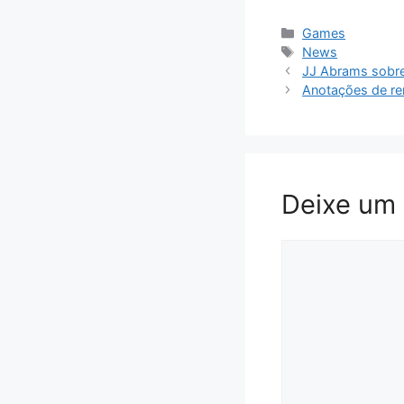
Categorias
Games
Tags
News
JJ Abrams sobre 
Anotações de re
Deixe um
Comentário