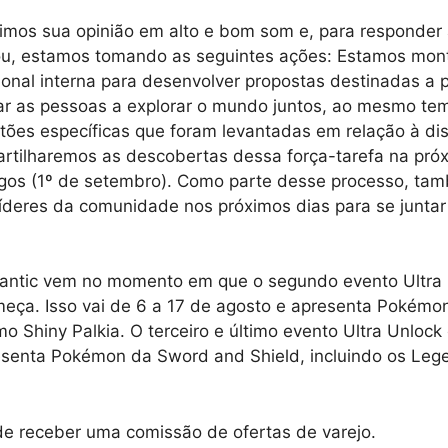
vimos sua opinião em alto e bom som e, para responder
ou, estamos tomando as seguintes ações: Estamos mo
ional interna para desenvolver propostas destinadas a 
rar as pessoas a explorar o mundo juntos, ao mesmo t
ões específicas que foram levantadas em relação à dis
artilharemos as descobertas dessa força-tarefa na pr
gos (1º de setembro). Como parte desse processo, ta
íderes da comunidade nos próximos dias para se juntar
iantic vem no momento em que o segundo evento Ultra
ça. Isso vai de 6 a 17 de agosto e apresenta Pokémon
o Shiny Palkia. O terceiro e último evento Ultra Unlo
esenta Pokémon da Sword and Shield, incluindo os Leg
de receber uma comissão de ofertas de varejo.