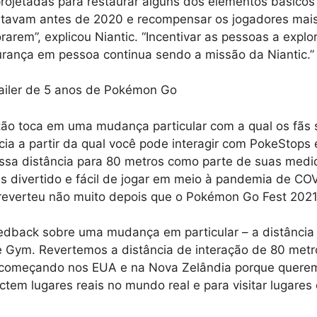
rojetadas para restaurar alguns dos elementos básicos
utavam antes de 2020 e recompensar os jogadores mai
rem”, explicou Niantic. “Incentivar as pessoas a explora
urança em pessoa continua sendo a missão da Niantic.”
ailer de 5 anos de Pokémon Go
ão toca em uma mudança particular com a qual os fãs 
ncia a partir da qual você pode interagir com PokeStops 
ssa distância para 80 metros como parte de suas medid
 divertido e fácil de jogar em meio à pandemia de CO
everteu não muito depois que o Pokémon Go Fest 2021 
edback sobre uma mudança em particular – a distância 
e Gym. Revertemos a distância de interação de 80 metr
s começando nos EUA e na Nova Zelândia porque quere
tem lugares reais no mundo real e para visitar lugares