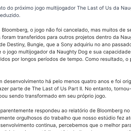
o do próximo jogo multijogador The Last of Us da Nau
reduzido.
 Bloomberg, o jogo não foi cancelado, mas muitos de s
foram transferidos para outros projetos dentro da Nau
e Destiny, Bungie, que a Sony adquiriu no ano passado
e o jogo multijogador da Naughty Dog e sua capacidade
idos por longos períodos de tempo. Como resultado, o p
m desenvolvimento há pelo menos quatro anos e foi ori
azer parte de The Last of Us Part II. No entanto, tornou
bou sendo transformado em seu próprio jogo.
parentemente respondeu ao relatório de Bloomberg no T
lmente orgulhosos do trabalho que nosso estúdio fez at
senvolvimento continua, percebemos que o melhor para