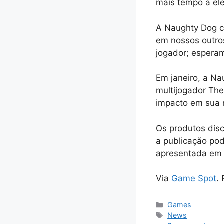
mais tempo a ele
A Naughty Dog c
em nossos outro
jogador; espera
Em janeiro, a Na
multijogador The
impacto em sua 
Os produtos dis
a publicação pod
apresentada em 
Via
Game Spot
.
Categorias
Games
Tags
News