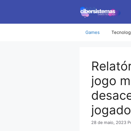
Pular
para
o
conteúdo
Games
Tecnolog
Relató
jogo m
desace
jogado
28 de maio, 2023
P