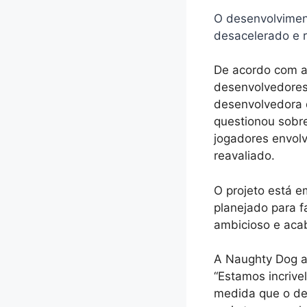
O desenvolviment
desacelerado e 
De acordo com a
desenvolvedores 
desenvolvedora d
questionou sobr
jogadores envolv
reavaliado.
O projeto está e
planejado para f
ambicioso e aca
A Naughty Dog a
“Estamos incrive
medida que o de