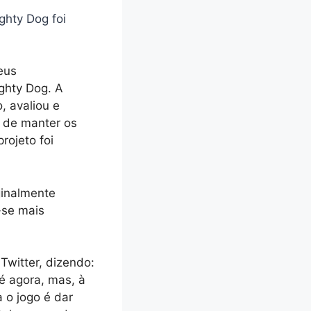
ghty Dog foi
eus
ghty Dog. A
, avaliou e
 de manter os
rojeto foi
ginalmente
-se mais
witter, dizendo:
é agora, mas, à
 o jogo é dar