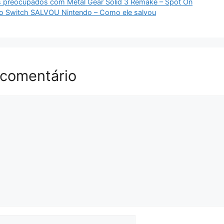
 preocupados com Metal Gear Solid 3 Remake – Spot On
o Switch SALVOU Nintendo – Como ele salvou
 comentário