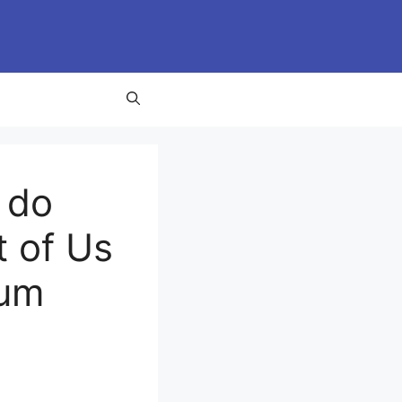
 do
t of Us
 um