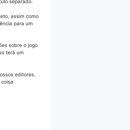
tulo separado.
jeto, assim como
iência para um
ões sobre o jogo
so terá um
ossos editores.
 coisa