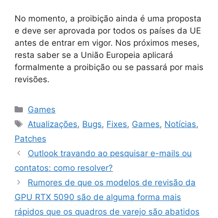
No momento, a proibição ainda é uma proposta
e deve ser aprovada por todos os países da UE
antes de entrar em vigor. Nos próximos meses,
resta saber se a União Europeia aplicará
formalmente a proibição ou se passará por mais
revisões.
Categorias
Games
Tags
Atualizações
,
Bugs
,
Fixes
,
Games
,
Notícias
,
Patches
Outlook travando ao pesquisar e-mails ou
contatos: como resolver?
Rumores de que os modelos de revisão da
GPU RTX 5090 são de alguma forma mais
rápidos que os quadros de varejo são abatidos