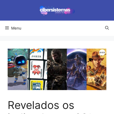
Pular
para
o
conteúdo
Menu
Revelados os