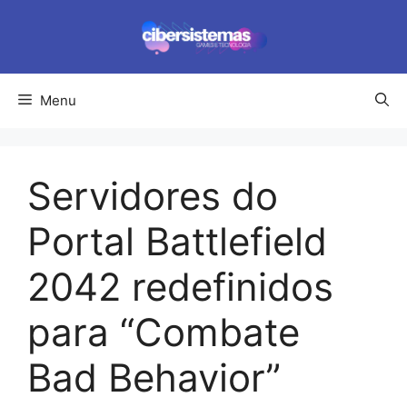
Pular
para
o
conteúdo
Menu
Servidores do
Portal Battlefield
2042 redefinidos
para “Combate
Bad Behavior”