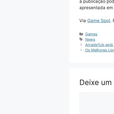
a publicação pod
apresentada em 
Via
Game Spot
.
Categorias
Games
Tags
News
Arcade1Up está 
Os Melhores Liv
Deixe um
Comentário