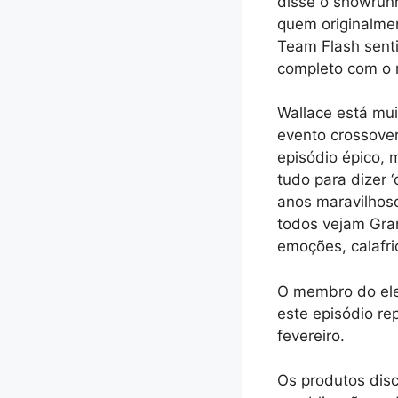
disse o showrunn
quem originalmen
Team Flash senti
completo com o r
Wallace está mui
evento crossover
episódio épico,
tudo para dizer 
anos maravilhos
todos vejam Gra
emoções, calafri
O membro do elen
este episódio re
fevereiro.
Os produtos dis