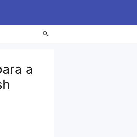
para a
sh