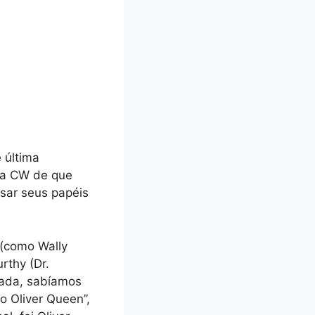
 última
 da CW de que
isar seus papéis
 (como Wally
rthy (Dr.
iada, sabíamos
o Oliver Queen”,