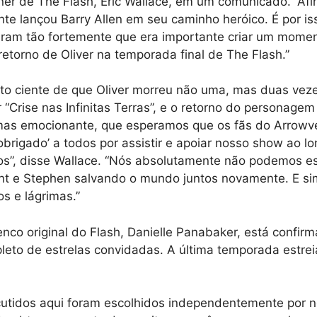
er de The Flash, Eric Wallace, em um comunicado. “Afina
te lançou Barry Allen em seu caminho heróico. É por is
ram tão fortemente que era importante criar um momen
etorno de Oliver na temporada final de The Flash.”
to ciente de que Oliver morreu não uma, mas duas veze
 “Crise nas Infinitas Terras”, e o retorno do personagem
 mas emocionante, que esperamos que os fãs do Arrowve
‘obrigado’ a todos por assistir e apoiar nosso show ao l
os”, disse Wallace. “Nós absolutamente não podemos e
nt e Stephen salvando o mundo juntos novamente. E si
os e lágrimas.”
co original do Flash, Danielle Panabaker, está confirma
pleto de estrelas convidadas. A última temporada estre
cutidos aqui foram escolhidos independentemente por n