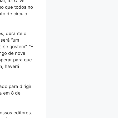
l, foi Oliver
so que todos no
to de círculo
s, durante o
 será “um
rse gostem”. “É
ongo de nove
sperar para que
m, haverá
do para dirigir
ia em 8 de
ossos editores.