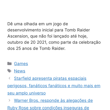
Dê uma olhada em um jogo de
desenvolvimento inicial para Tomb Raider
Ascension, que não foi lançado até hoje,
outubro de 20 2021, como parte da celebração
dos 25 anos de Tomb Raider.
Categorias
Games
Tags
News
Starfield apresenta piratas espaciais
perigosos, fanáticos fanáticos e muito mais em
seu amplo universo
Warner Bros. responde às alegações de
Ruby Rose sobre condições inseguras de