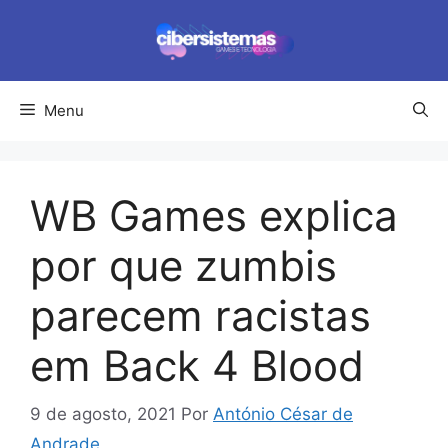
Pular
para
o
conteúdo
Menu
WB Games explica
por que zumbis
parecem racistas
em Back 4 Blood
9 de agosto, 2021
Por
António César de
Andrade