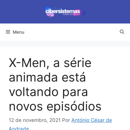
Pular
para
o
conteúdo
Menu
X-Men, a série
animada está
voltando para
novos episódios
12 de novembro, 2021
Por
António César de
Andrade