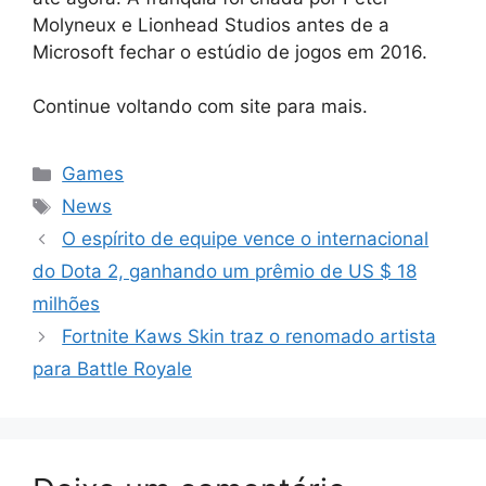
Molyneux e Lionhead Studios antes de a
Microsoft fechar o estúdio de jogos em 2016.
Continue voltando com site para mais.
Categorias
Games
Tags
News
O espírito de equipe vence o internacional
do Dota 2, ganhando um prêmio de US $ 18
milhões
Fortnite Kaws Skin traz o renomado artista
para Battle Royale