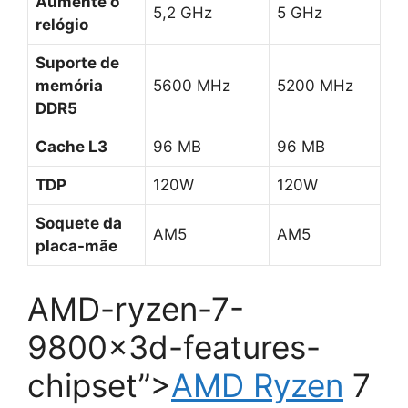
Aumente o
5,2 GHz
5 GHz
relógio
Suporte de
memória
5600 MHz
5200 MHz
DDR5
Cache L3
96 MB
96 MB
TDP
120W
120W
Soquete da
AM5
AM5
placa-mãe
AMD-ryzen-7-
9800x3d-features-
chipset”>
AMD
Ryzen
7