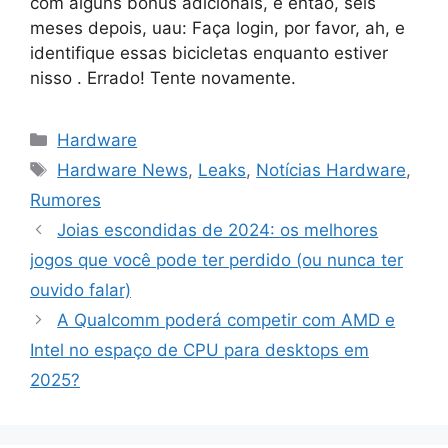
com alguns bônus adicionais, e então, seis
meses depois, uau: Faça login, por favor, ah, e
identifique essas bicicletas enquanto estiver
nisso . Errado! Tente novamente.
Categorias
Hardware
Tags
Hardware News
,
Leaks
,
Notícias Hardware
,
Rumores
Joias escondidas de 2024: os melhores
jogos que você pode ter perdido (ou nunca ter
ouvido falar)
A Qualcomm poderá competir com AMD e
Intel no espaço de CPU para desktops em
2025?